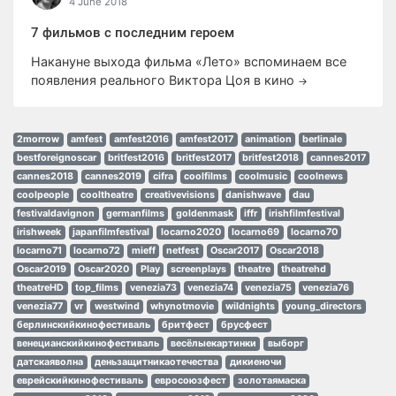
4 June 2018
7 фильмов с последним героем
Накануне выхода фильма «Лето» вспоминаем все
появления реального Виктора Цоя в кино
→
2morrow
amfest
amfest2016
amfest2017
animation
berlinale
bestforeignoscar
britfest2016
britfest2017
britfest2018
cannes2017
cannes2018
cannes2019
cifra
coolfilms
coolmusic
coolnews
coolpeople
cooltheatre
creativevisions
danishwave
dau
festivaldavignon
germanfilms
goldenmask
iffr
irishfilmfestival
irishweek
japanfilmfestival
locarno2020
locarno69
locarno70
locarno71
locarno72
mieff
netfest
Oscar2017
Oscar2018
Oscar2019
Oscar2020
Play
screenplays
theatre
theatrehd
theatreHD
top_films
venezia73
venezia74
venezia75
venezia76
venezia77
vr
westwind
whynotmovie
wildnights
young_directors
берлинскийкинофестиваль
бритфест
брусфест
венецианскийкинофестиваль
весёлыекартинки
выборг
датскаяволна
деньзащитникаотечества
дикиеночи
еврейскийкинофестиваль
евросоюзфест
золотаямаска