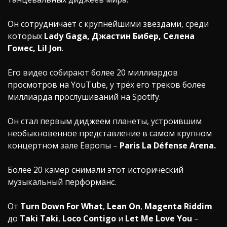
Он сотрудничает с крупнейшими звездами, среди
которых
Lady Gaga, Джастин Бибер, Селена
Гомес, Lil Jon
.
Его видео собирают более 20 миллиардов
просмотров на YouTube, у трёх его треков более
миллиарда прослушиваний на Spotify.
Он стал первым диджеем планеты, устроившим
необыкновенное представление в самом крупном
концертном зале Европы –
Paris La Défense Arena.
Более 20 камер снимали этот исторический
музыкальный перформанс.
От
Turn Down For What
,
Lean On
,
Magenta Riddim
до
Taki Taki
,
Loco Contigo
и
Let Me Love You
–