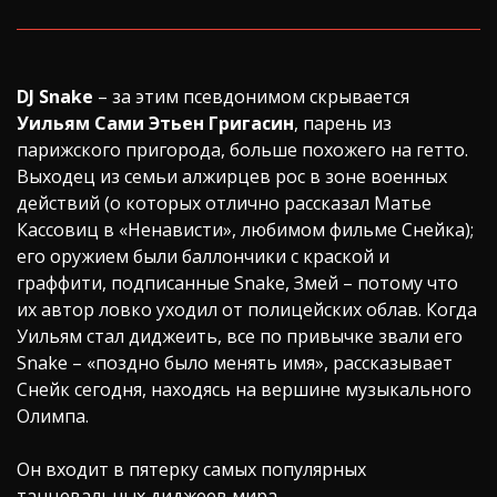
DJ Snake
– за этим псевдонимом скрывается
Уильям Сами Этьен Григасин
, парень из
парижского пригорода, больше похожего на гетто.
Выходец из семьи алжирцев рос в зоне военных
действий (о которых отлично рассказал Матье
Кассовиц в «Ненависти», любимом фильме Снейка);
его оружием были баллончики с краской и
граффити, подписанные Snake, Змей – потому что
их автор ловко уходил от полицейских облав. Когда
Уильям стал диджеить, все по привычке звали его
Snake – «поздно было менять имя», рассказывает
Снейк сегодня, находясь на вершине музыкального
Олимпа.
Он входит в пятерку самых популярных
танцевальных диджеев мира.