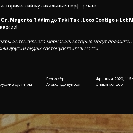
т исторический музыкальный перформанс.
 On
,
Magenta Riddim
до
Taki Taki
,
Loco Contigo
и
Let M
версии!
адры интенсивного мерцания, которые могут повлиять 
или другим видам светочувствительности.
Режиссёр:
Франция, 2020, 116
 русские субтитры
Александр Буиссон
фильм-концерт