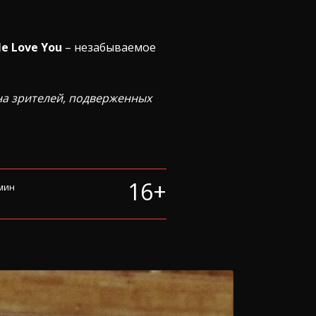
e Love You
– незабываемое
на зрителей, подверженных
16+
 мин