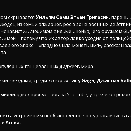
мом скрывается
Уильям Сами Этьен Григасин
, парень
ыходец из семьи алжирцев рос в зоне военных действий
«Ненависти», любимом фильме Снейка); его оружием был
, Змей – потому что их автор ловко уходил от полицейс
али его Snake – «поздно было менять имя», рассказывае
па.
популярных танцевальных диджеев мира.
ими звездами, среди которых
Lady Gaga, Джастин Бибер
 миллиардов просмотров на YouTube, у трёх его треко
анеты, устроившим необыкновенное представление в 
se Arena.