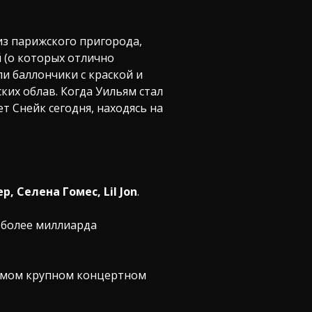
 из парижского пригорода,
 (о которых отлично
и баллончики с краской и
ких облав. Когда Уильям стал
т Снейк сегодня, находясь на
, Селена Гомес, Lil Jon
.
в более миллиарда
самом крупном концертном