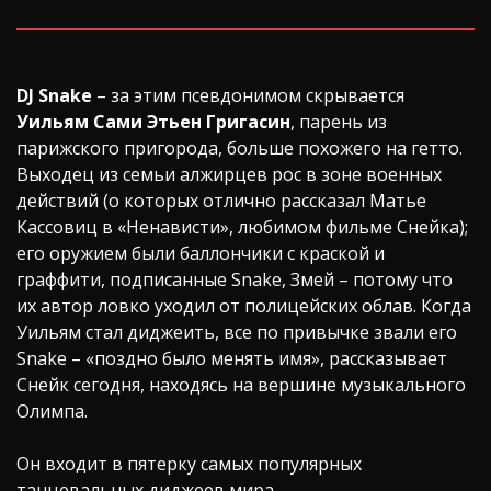
DJ Snake
– за этим псевдонимом скрывается
Уильям Сами Этьен Григасин
, парень из
парижского пригорода, больше похожего на гетто.
Выходец из семьи алжирцев рос в зоне военных
действий (о которых отлично рассказал Матье
Кассовиц в «Ненависти», любимом фильме Снейка);
его оружием были баллончики с краской и
граффити, подписанные Snake, Змей – потому что
их автор ловко уходил от полицейских облав. Когда
Уильям стал диджеить, все по привычке звали его
Snake – «поздно было менять имя», рассказывает
Снейк сегодня, находясь на вершине музыкального
Олимпа.
Он входит в пятерку самых популярных
танцевальных диджеев мира.