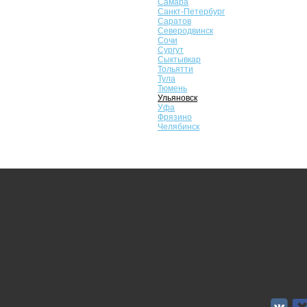
Самара
Санкт-Петербург
Саратов
Северодвинск
Сочи
Сургут
Сыктывкар
Тольятти
Тула
Тюмень
Ульяновск
Уфа
Фрязино
Челябинск