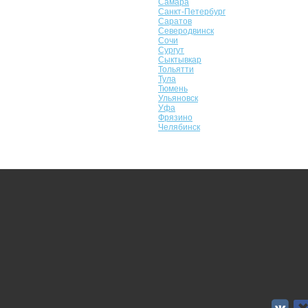
Самара
Санкт-Петербург
Саратов
Северодвинск
Сочи
Сургут
Сыктывкар
Тольятти
Тула
Тюмень
Ульяновск
Уфа
Фрязино
Челябинск