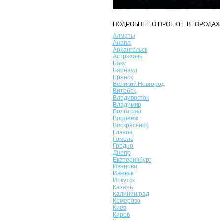
ПОДРОБНЕЕ О ПРОЕКТЕ В ГОРОДАХ
Алматы
Анапа
Архангельск
Астрахань
Баку
Барнаул
Брянск
Великий Новгород
Витебск
Владивосток
Владимир
Волгоград
Воронеж
Воскресенск
Глазов
Гомель
Гродно
Днепр
Екатеринбург
Иваново
Ижевск
Иркутск
Казань
Калининград
Кемерово
Киев
Киров