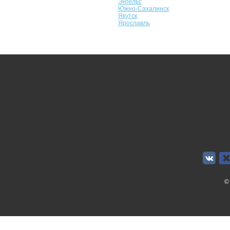
Энгельс
Южно-Сахалинск
Якутск
Ярославль
©