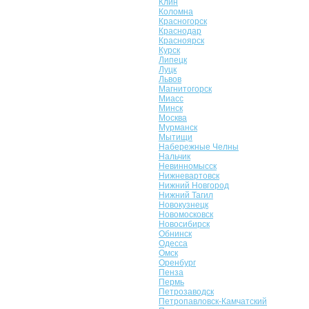
Клин
Коломна
Красногорск
Краснодар
Красноярск
Курск
Липецк
Луцк
Львов
Магнитогорск
Миасс
Минск
Москва
Мурманск
Мытищи
Набережные Челны
Нальчик
Невинномысск
Нижневартовск
Нижний Новгород
Нижний Тагил
Новокузнецк
Новомосковск
Новосибирск
Обнинск
Одесса
Омск
Оренбург
Пенза
Пермь
Петрозаводск
Петропавловск-Камчатский