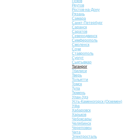
Псков
Реутов
Ростов-на-Дону
Рязань
Самара
Санкт-Петербург
Саранск
Саратов
Северодвинск
Симферополь
Смоленск
Сочи
Ставрополь
Сургут
Сыктывкар
Таганрог
Тбилиси
Тверь
Тольятти
Томск
Тула
Тюмень
Улан-Удэ
Усть-Каменогорск (Оскемен)
Уфа
Хабаровск
Харьков
Чебоксары
Челябинск
Череповец
Чита
Электросталь