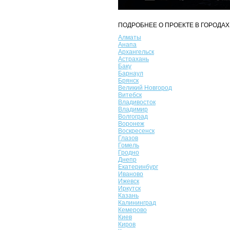
ПОДРОБНЕЕ О ПРОЕКТЕ В ГОРОДАХ
Алматы
Анапа
Архангельск
Астрахань
Баку
Барнаул
Брянск
Великий Новгород
Витебск
Владивосток
Владимир
Волгоград
Воронеж
Воскресенск
Глазов
Гомель
Гродно
Днепр
Екатеринбург
Иваново
Ижевск
Иркутск
Казань
Калининград
Кемерово
Киев
Киров