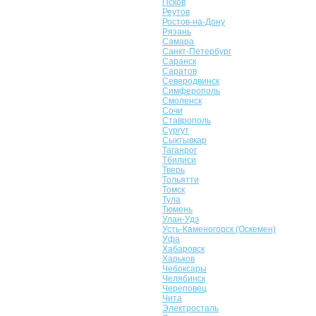
Псков
Реутов
Ростов-на-Дону
Рязань
Самара
Санкт-Петербург
Саранск
Саратов
Северодвинск
Симферополь
Смоленск
Сочи
Ставрополь
Сургут
Сыктывкар
Таганрог
Тбилиси
Тверь
Тольятти
Томск
Тула
Тюмень
Улан-Удэ
Усть-Каменогорск (Оскемен)
Уфа
Хабаровск
Харьков
Чебоксары
Челябинск
Череповец
Чита
Электросталь