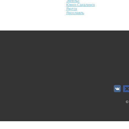
Энгельс
Южно-Сахалинск
Якутск
Ярославль
©