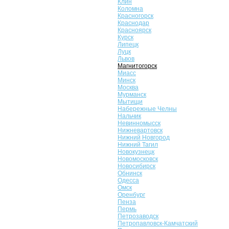
Клин
Коломна
Красногорск
Краснодар
Красноярск
Курск
Липецк
Луцк
Львов
Магнитогорск
Миасс
Минск
Москва
Мурманск
Мытищи
Набережные Челны
Нальчик
Невинномысск
Нижневартовск
Нижний Новгород
Нижний Тагил
Новокузнецк
Новомосковск
Новосибирск
Обнинск
Одесса
Омск
Оренбург
Пенза
Пермь
Петрозаводск
Петропавловск-Камчатский