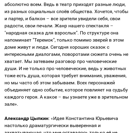
абсолютно всем. Ведь в театр приходят разные люди,
из разных социальных слоёв общества. Хочется, чтобы
и партер, и балкон
–
все зрители увидели себя, свои
радости, свои печали. Жанр нашего спектакля
–
"
народная сказка для взрослых". По структуре она
напоминает "Теремок", только помимо зверей в этом
доме живут и люди. Сегодня хороших сказок с
интересными диалогами, поворотами сюжета очень не
хватает. Мы затеваем разговор про человеческие
души. И не только про человеческие, ведь у животных
тоже есть душа, которая требует внимания, уважения,
но мы часто об этом забываем. Всех персонажей
объединяет одно событие, которое повлияет на судьбу
каждого героя. А какое
–
вы узнаете уже в зрительном
зале».
Александр Цыпкин
:
«
Идея Константина Юрьевича
настолько драматургически выверенная и
захватывающая, что мне оставалось только её не