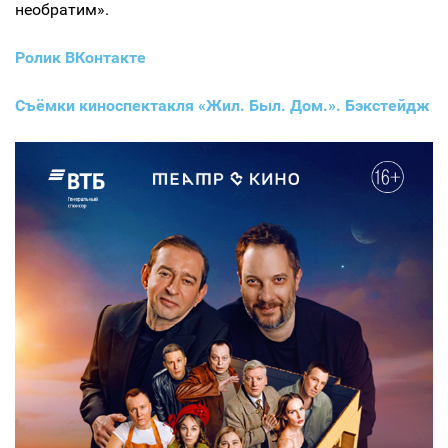
необратим».
Ролик ВКонтакте
Съёмки киноспектакля «Жил. Был. Дом.». Бэкстейдж