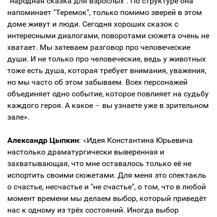
"
народная сказка для взрослых". По структуре она
напоминает "Теремок", только помимо зверей в этом
доме живут и люди. Сегодня хороших сказок с
интересными диалогами, поворотами сюжета очень не
хватает. Мы затеваем разговор про человеческие
души. И не только про человеческие, ведь у животных
тоже есть душа, которая требует внимания, уважения,
но мы часто об этом забываем. Всех персонажей
объединяет одно событие, которое повлияет на судьбу
каждого героя. А какое
–
вы узнаете уже в зрительном
зале».
Александр Цыпкин
:
«
Идея Константина Юрьевича
настолько драматургически выверенная и
захватывающая, что мне оставалось только её не
испортить своими сюжетами. Для меня это спектакль
о счастье, несчастье и "не счастье", о том, что в любой
момент времени мы делаем выбор, который приведёт
нас к одному из трёх состояний. Иногда выбор