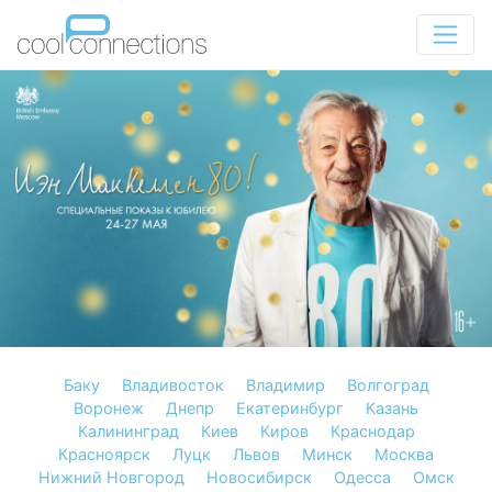
Баку
Владивосток
Владимир
Волгоград
Воронеж
Днепр
Екатеринбург
Казань
Калининград
Киев
Киров
Краснодар
Красноярск
Луцк
Львов
Минск
Москва
Нижний Новгород
Новосибирск
Одесса
Омск