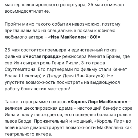
мастер шекспировского репертуара, 25 мая отмечает
восьмидесятилетие.
Пройти мимо такого события невозможно, поэтому
приглашаем вас на специальные показы к юбилею
любимого актера –
«Иэн МакКеллен – 80!»
.
25 мая состоится премьера и единственный показ
фильма
«Чистая правда»
режиссера Кеннета Браны, где
сэр Иэн сыграл роль Генри Ризли, 3-го графа
Саутгемптона. Его партнерами по фильму стали Кеннет
Брана (Шекспир) и Джуди Денч (Энн Хатауэй). Не
упустите возможность посмотреть на выдающуюся
работу британских мастеров!
Также в программе показов
«Король Лир: МакКеллен»
–
великая шекспировская драма – настоящий бенефис сэра
Иэна и, как утверждается, его последняя большая роль в
пьесе Барда. Пронзительный и мощный, «Король Лир» во
всей красе демонстрирует возможности МакКеллена как
театрального актёра.