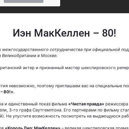
Иэн МакКеллен – 80!
х межгосударственного сотрудничества при официальной по
а Великобритании в Москве.
британский актер и признанный мастер шекспировского репер
тия невозможно, поэтому приглашаем вас на специальные п
– 80!»
.
ра и единственный показ фильма
«Чистая правда»
режиссера 
зли, 3-го графа Саутгемптона. Его партнерами по фильму ста
эй). Не упустите возможность посмотреть на выдающуюся раб
зов
«Король Лир: МакКеллен»
– великая шекспировская драма