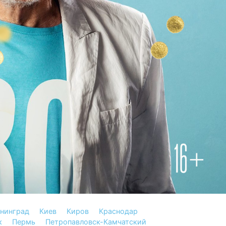
нинград
Киев
Киров
Краснодар
к
Пермь
Петропавловск-Камчатский