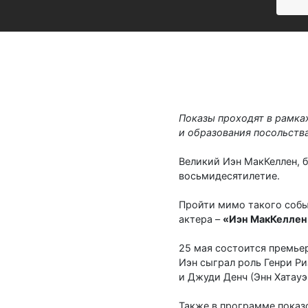
Показы проходят в рамка
и образования посольств
Великий Иэн МакКеллен, 
восьмидесятилетие.
Пройти мимо такого собы
актера –
«Иэн МакКеллен 
25 мая состоится премье
Иэн сыграл роль Генри Ри
и Джуди Денч (Энн Хатау
Также в программе пока