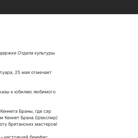
ддержке Отдела культуры
туара, 25 мая отмечает
оказы к юбилею любимого
Кеннета Браны, где сэр
ли Кеннет Брана (Шекспир)
оту британских мастеров!
 – настоящий бенефис