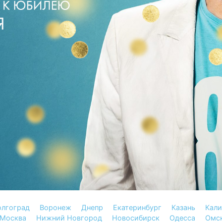
олгоград
Воронеж
Днепр
Екатеринбург
Казань
Кали
Москва
Нижний Новгород
Новосибирск
Одесса
Омс