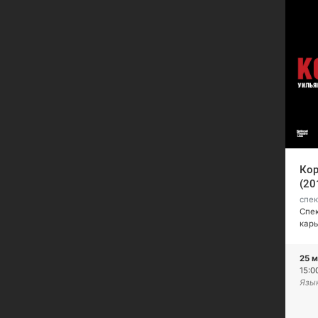
Кор
(20
спек
Спе
кар
25 м
15:0
Язык