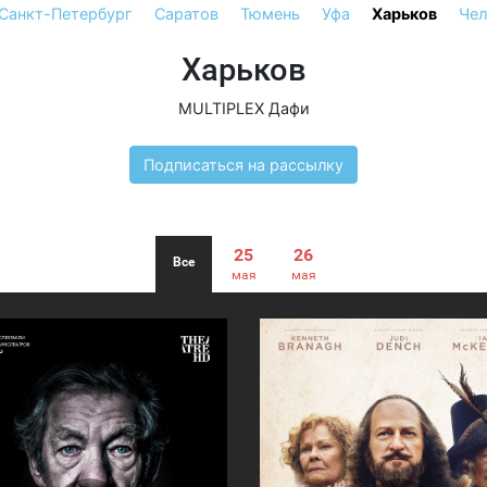
Санкт-Петербург
Саратов
Тюмень
Уфа
Харьков
Чел
Харьков
MULTIPLEX Дафи
Подписаться на рассылку
25
26
Все
мая
мая