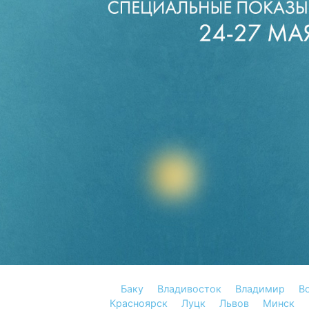
Баку
Владивосток
Владимир
В
Красноярск
Луцк
Львов
Минск