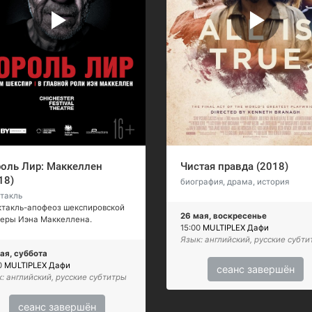
оль Лир: Маккеллен
Чистая правда (2018)
18)
биография, драма, история
такль
ктакль-апофеоз шекспировской
26 мая, воскресенье
ьеры Иэна Маккеллена.
15:00
MULTIPLEX Дафи
Язык: английский, русские субт
ая, суббота
0
MULTIPLEX Дафи
сеанс завершён
: английский, русские субтитры
сеанс завершён