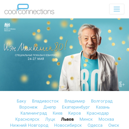
Баку
Владивосток
Владимир
Волгоград
Воронеж
Днепр
Екатеринбург
Казань
Калининград
Киев
Киров
Краснодар
Красноярск
Луцк
Львов
Минск
Москва
Нижний Новгород
Новосибирск
Одесса
Омск