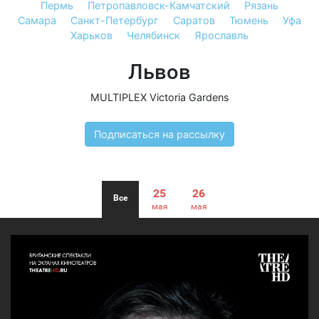
Пермь
Петропавловск-Камчатский
Рязань
Самара
Санкт-Петербург
Саратов
Тюмень
Уфа
Харьков
Челябинск
Ярославль
Львов
MULTIPLEX Victoria Gardens
Подписаться на рассылку
25
26
Все
мая
мая