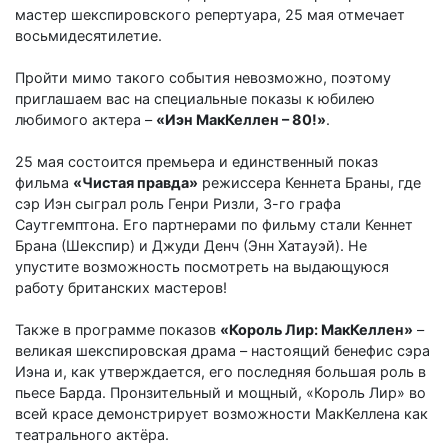
мастер шекспировского репертуара, 25 мая отмечает
восьмидесятилетие.
Пройти мимо такого события невозможно, поэтому
приглашаем вас на специальные показы к юбилею
любимого актера –
«Иэн МакКеллен – 80!»
.
25 мая состоится премьера и единственный показ
фильма
«Чистая правда»
режиссера Кеннета Браны, где
сэр Иэн сыграл роль Генри Ризли, 3-го графа
Саутгемптона. Его партнерами по фильму стали Кеннет
Брана (Шекспир) и Джуди Денч (Энн Хатауэй). Не
упустите возможность посмотреть на выдающуюся
работу британских мастеров!
Также в программе показов
«Король Лир: МакКеллен»
–
великая шекспировская драма – настоящий бенефис сэра
Иэна и, как утверждается, его последняя большая роль в
пьесе Барда. Пронзительный и мощный, «Король Лир» во
всей красе демонстрирует возможности МакКеллена как
театрального актёра.