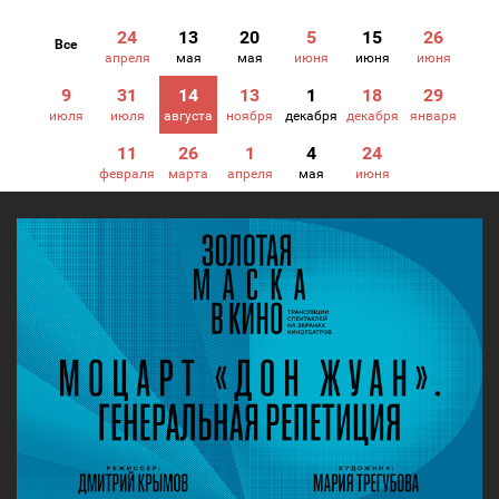
24
13
20
5
15
26
Все
апреля
мая
мая
июня
июня
июня
9
31
14
13
1
18
29
июля
июля
августа
ноября
декабря
декабря
января
11
26
1
4
24
февраля
марта
апреля
мая
июня