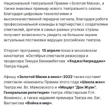
Национальной театральной Премии «Золотая Маска», а
также знаковых премьер нового театрального сезона.
Благодаря цифровым технологиями и
высококачественной передаче сигнала, благодаря работе
профессиональной команды в партнерстве с создателями
спектаклей, зрители в самых разных уголках страны
получают возможность увидеть на большом экране
актуальные постановки ведущих российских театров.
Откроет программу
15 апреля
показ в московском
кинотеатре
«
Октябрь
»
спектакля режиссера и
продюсера Тимура Бекмамбетова
«Ходжа Насреддин»
Театра Наций.
Афишу
«Золотой Маски в кино»-2022
также
составят
спектакли-номинанты Премии этого года
«Школа жен»
Театра им. Вл. Маяковского и
«Моцарт “Дон Жуан”.
Генеральная репетиция»
театра «Мастерская П.Н.
Фоменко», а также недавняя премьера Театра им. Евг.
Вахтангова
«Война и мир»
.