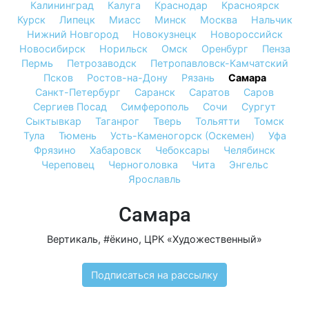
Калининград
Калуга
Краснодар
Красноярск
Курск
Липецк
Миасс
Минск
Москва
Нальчик
Нижний Новгород
Новокузнецк
Новороссийск
Новосибирск
Норильск
Омск
Оренбург
Пенза
Пермь
Петрозаводск
Петропавловск-Камчатский
Псков
Ростов-на-Дону
Рязань
Самара
Санкт-Петербург
Саранск
Саратов
Саров
Сергиев Посад
Симферополь
Сочи
Сургут
Сыктывкар
Таганрог
Тверь
Тольятти
Томск
Тула
Тюмень
Усть-Каменогорск (Оскемен)
Уфа
Фрязино
Хабаровск
Чебоксары
Челябинск
Череповец
Черноголовка
Чита
Энгельс
Ярославль
Самара
Вертикаль
,
#ёкино
,
ЦРК «Художественный»
Подписаться на рассылку