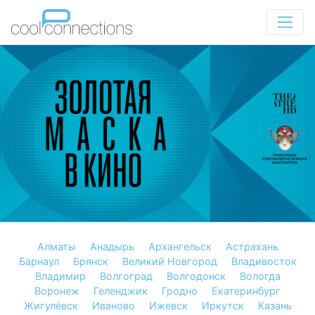
Алматы
Анадырь
Архангельск
Астрахань
Барнаул
Брянск
Великий Новгород
Владивосток
Владимир
Волгоград
Волгодонск
Вологда
Воронеж
Геленджик
Гродно
Екатеринбург
Жигулёвск
Иваново
Ижевск
Иркутск
Казань