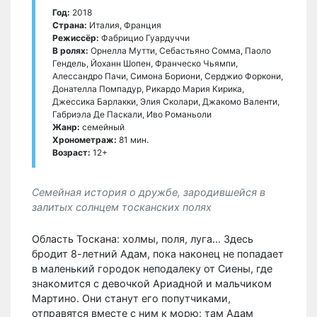
Год:
2018
Страна:
Италия, Франция
Режиссёр:
Фабрицио Гуардуччи
В ролях:
Орнелла Мутти, Себастьяно Сомма, Паоло
Гендель, Йоханн Шопен, Франческо Чьямпи,
Алессандро Пачи, Симона Бориони, Серджио Форкони,
Донателла Помпадур, Рикардо Мария Кирика,
Джессика Барлакки, Элия Сколари, Джакомо Валенти,
Габриэла Де Паскали, Иво Романьоли
Жанр:
семейный
Хронометраж:
81 мин.
Возраст:
12+
Семейная история о дружбе, зародившейся в
залитых солнцем тосканских полях
Область Тоскана: холмы, поля, луга… Здесь
бродит 8-летний Адам, пока наконец не попадает
в маленький городок неподалеку от Сиены, где
знакомится с девочкой Ариадной и мальчиком
Мартино. Они станут его попутчиками,
отправятся вместе с ним к морю: там Адам