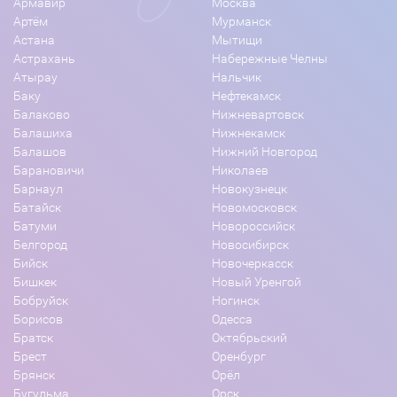
Армавир
Москва
Артём
Мурманск
Астана
Мытищи
Астрахань
Набережные Челны
Атырау
Нальчик
Баку
Нефтекамск
Балаково
Нижневартовск
Балашиха
Нижнекамск
Балашов
Нижний Новгород
Барановичи
Николаев
Барнаул
Новокузнецк
Батайск
Новомосковск
Батуми
Новороссийск
Белгород
Новосибирск
Бийск
Новочеркасск
Бишкек
Новый Уренгой
Бобруйск
Ногинск
Борисов
Одесса
Братск
Октябрьский
Брест
Оренбург
Брянск
Орёл
Бугульма
Орск