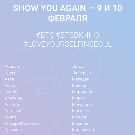
SHOW YOU AGAIN — 9 И 10
ФЕВРАЛЯ
#BTS #BTSВКИНО
#LOVEYOURSELFINSEOUL
Абакан
Львов
Адлер
Люберцы
Азов
Магадан
Актау
Майкоп
Актобе
Мариуполь
Алатырь
Минск
Алматы
Мичуринск
Анадырь
Могилёв
Анапа
Моздок
Анжеро-Судженск
Мозырь
Арзамас
Молодечно