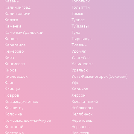
Казань
Тобольск
Калининград
Тольятти
Калинковичи
Томск
Калуга
Туапсе
Каменка
Туймазы
Каменск-Уральский
Тула
Канаш
Тырныауз
Караганда
Тюмень
Кемерово
Удомля
Киев
Улан-Удэ
Кингисепп
Ульяновск
Киров
Уральск
Кисловодск
Усть-Каменогорск (Оскемен)
Клин
Уфа
Клинцы
Харьков
Ковров
Херсон
Козьмодемьянск
Хмельницкий
Кокшетау
Чебоксары
Коломна
Челябинск
Комсомольск-на-Амуре
Череповец
Костанай
Черкассы
Кострома
Черкесск