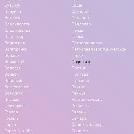
Бузулук
Орша
Валуйки
Осиповичи
Витебск
Павлово
Владивосток
Павлодар
Владикавказ
Пенза
Владимир
Пермь
Волгоград
Петропавловск
Волгодонск
Петропавловск-Камчатский
Волжск
Пинск
Волжский
Подольск
Вологда
Полоцк
Вольск
Полтава
Воронеж
Пушкино
Воскресенск
Реутов
Воткинск
Речица
Вязьма
Ростов-на-Дону
Геленджик
Рыбинск
Глазов
Рязань
Гомель
Самара
Горки
Санкт-Петербург
Горно-Алтайск
Саранск