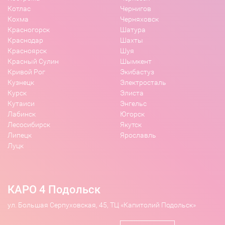
Котлас
Чернигов
Кохма
Черняховск
Красногорск
Шатура
Краснодар
Шахты
Красноярск
Шуя
Красный Сулин
Шымкент
Кривой Рог
Экибастуз
Кузнецк
Электросталь
Курск
Элиста
Кутаиси
Энгельс
Лабинск
Югорск
Лесосибирск
Якутск
Липецк
Ярославль
Луцк
КАРО 4 Подольск
ул. Большая Серпуховская, 45, ТЦ «Капитолий Подольск»