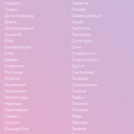
Городок
Саратов
Гродно
Сасово
Димитровград
Североуральск
Днепр
Семей
Долгопрудный
Серпухов
Душанбе
Смоленск
Ейск
Солигорск
Екатеринбург
Сочи
Елец
Ставрополь
Ереван
Старый Оскол
Ессентуки
Сургут
Житомир
Сыктывкар
Жлобин
Таганрог
Жуковский
Талдыкорган
Запорожье
Тамбов
Зеленоград
Тараз
Иваново
Ташкент
Ивантеевка
Тбилиси
Ижевск
Тверь
Иркутск
Тейково
Йошкар-Ола
Темрюк