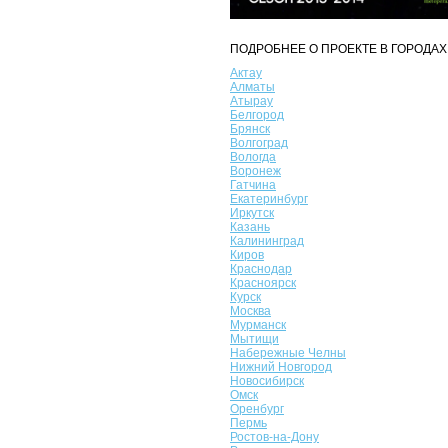
ПОДРОБНЕЕ О ПРОЕКТЕ В ГОРОДАХ
Актау
Алматы
Атырау
Белгород
Брянск
Волгоград
Вологда
Воронеж
Гатчина
Екатеринбург
Иркутск
Казань
Калининград
Киров
Краснодар
Красноярск
Курск
Москва
Мурманск
Мытищи
Набережные Челны
Нижний Новгород
Новосибирск
Омск
Оренбург
Пермь
Ростов-на-Дону