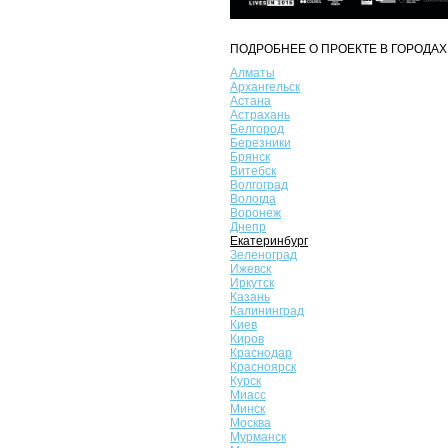
ПОДРОБНЕЕ О ПРОЕКТЕ В ГОРОДАХ
Алматы
Архангельск
Астана
Астрахань
Белгород
Березники
Брянск
Витебск
Волгоград
Вологда
Воронеж
Днепр
Екатеринбург
Зеленоград
Ижевск
Иркутск
Казань
Калининград
Киев
Киров
Краснодар
Красноярск
Курск
Миасс
Минск
Москва
Мурманск