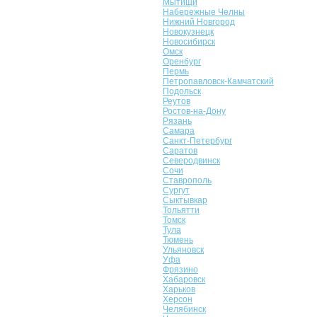
Мытищи
Набережные Челны
Нижний Новгород
Новокузнецк
Новосибирск
Омск
Оренбург
Пермь
Петропавловск-Камчатский
Подольск
Реутов
Ростов-на-Дону
Рязань
Самара
Санкт-Петербург
Саратов
Северодвинск
Сочи
Ставрополь
Сургут
Сыктывкар
Тольятти
Томск
Тула
Тюмень
Ульяновск
Уфа
Фрязино
Хабаровск
Харьков
Херсон
Челябинск