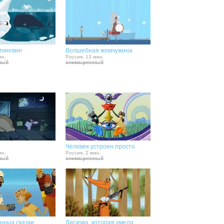
пингвин
Волшебная жемчужина
ин.
Россия, 13 мин.
ный
анимационный
Человек устроен просто
ин.
Россия, 2 мин.
ный
анимационный
нных сказки
Лисичка, которая умела