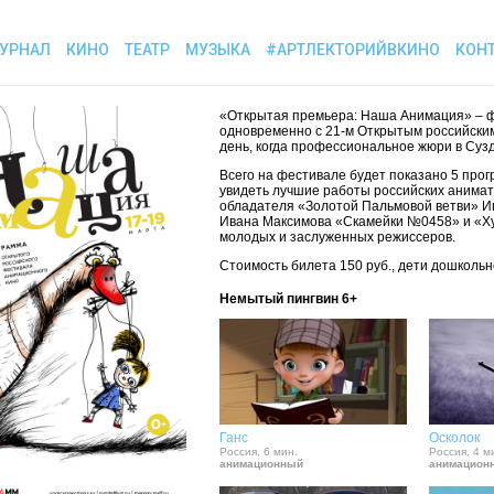
УРНАЛ
КИНО
ТЕАТР
МУЗЫКА
#АРТЛЕКТОРИЙВКИНО
КОН
«Открытая премьера: Наша Анимация» – фе
одновременно с 21-м Открытым российски
день, когда профессиональное жюри в Суз
Всего на фестивале будет показано 5 прог
увидеть лучшие работы российских анимат
обладателя «Золотой Пальмовой ветви» Иг
Ивана Максимова «Скамейки №0458» и «Худ
молодых и заслуженных режиссеров.
Стоимость билета 150 руб., дети дошкольн
Немытый пингвин 6+
Ганс
Осколок
Россия, 6 мин.
Россия, 4 м
анимационный
анимацион