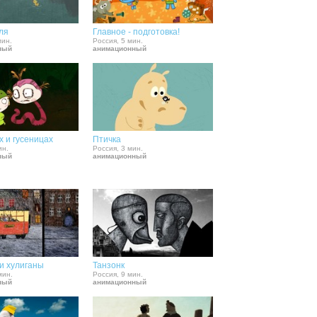
ля
Главное - подготовка!
мин.
Россия, 5 мин.
ный
анимационный
х и гусеницах
Птичка
ин.
Россия, 3 мин.
ный
анимационный
и хулиганы
Танзонк
мин.
Россия, 9 мин.
ный
анимационный