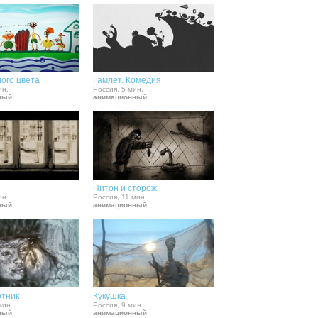
ого цвета
Гамлет. Комедия
ин.
Россия, 5 мин.
ный
анимационный
Питон и сторож
ин.
Россия, 11 мин.
ный
анимационный
отник
Кукушка
мин.
Россия, 9 мин.
ный
анимационный