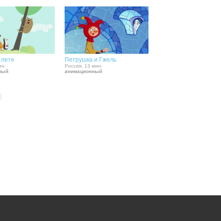
 лете
Петрушка и Гжель
ин.
Россия, 13 мин.
ный
анимационный