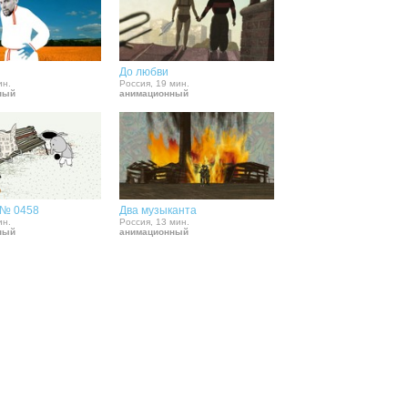
До любви
ин.
Россия, 19 мин.
ный
анимационный
 № 0458
Два музыканта
ин.
Россия, 13 мин.
ный
анимационный