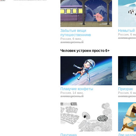
Забытые вещи
Немытый 
путешественникв
Россия, 6 м
анимацион
Россия, 6 мин.
анимационный
Человек устроен просто 6+
Плакучие конфеты
Призрак
Россия, 14 мин.
Россия, 6 м
анимационный
анимацион
Паутинка
Две недли