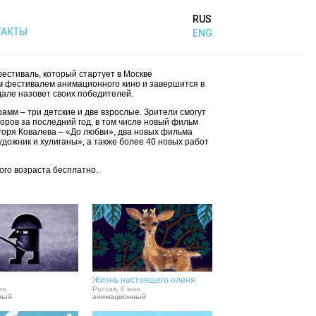
RUS
ТАКТЫ
ENG
стиваль, который стартует в Москве
м фестивалем анимационного кино и завершится в
дале назовет своих победителей.
рамм – три детские и две взрослые. Зрители смогут
оров за последний год, в том числе новый фильм
оря Ковалева – «До любви», два новых фильма
ожник и хулиганы», а также более 40 новых работ
ого возраста бесплатно.
Жизнь настоящего оленя
ин.
Россия, 6 мин.
ный
анимационный