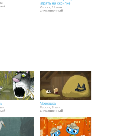
мин.
играть на скрипке
ный
Россия, 11 мин.
анимационный
шь
Морошка
мин.
Россия, 8 мин.
ный
анимационный