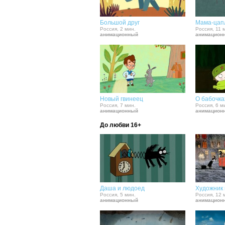
Большой друг
Мама-цап
Россия, 2 мин.
Россия, 11 
анимационный
анимацион
Новый гвинеец
О бабочка
Россия, 7 мин.
Россия, 6 м
анимационный
анимацион
До любви 16+
Даша и людоед
Художник 
Россия, 5 мин.
Россия, 12 
анимационный
анимацион