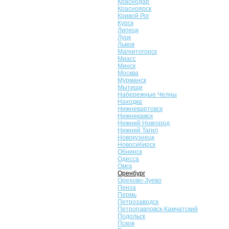
Краснодар
Красноярск
Кривой Рог
Курск
Липецк
Луцк
Львов
Магнитогорск
Миасс
Минск
Москва
Мурманск
Мытищи
Набережные Челны
Находка
Нижневартовск
Нижнекамск
Нижний Новгород
Нижний Тагил
Новокузнецк
Новосибирск
Обнинск
Одесса
Омск
Оренбург
Орехово-Зуево
Пенза
Пермь
Петрозаводск
Петропавловск-Камчатский
Подольск
Псков