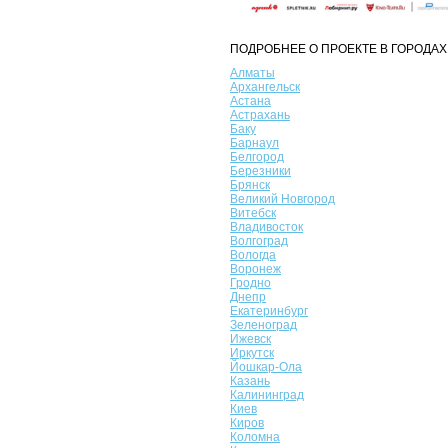
ПОДРОБНЕЕ О ПРОЕКТЕ В ГОРОДАХ
Алматы
Архангельск
Астана
Астрахань
Баку
Барнаул
Белгород
Березники
Брянск
Великий Новгород
Витебск
Владивосток
Волгоград
Вологда
Воронеж
Гродно
Днепр
Екатеринбург
Зеленоград
Ижевск
Иркутск
Йошкар-Ола
Казань
Калининград
Киев
Киров
Коломна