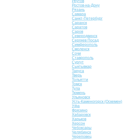
Реутов
Ростов-на-Дону
Рязань
Самара
Санкт-Петербург
Саранск
Саратов
Саров
Северодвинск
Сергиев Посад
Симферополь
Смоленск
Сочи
Ставрополь
Сургут
Сыктывкар
Таруса
Тверь
Тольятти
Томск
Тула
Тюмень
Ульяновск
Усть-Каменогорск (Оскемен)
Уфа
Фрязино
Хабаровск
Харьков
Херсон
Чебоксары
Челябинск
Череповец