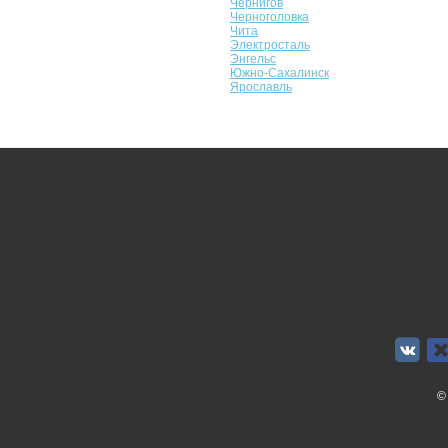
Чернигов
Черноголовка
Чита
Электросталь
Энгельс
Южно-Сахалинск
Ярославль
©