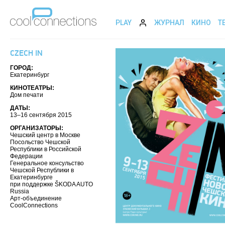
PLAY
ЖУРНАЛ
КИНО
Т
CZECH IN
ГОРОД:
Екатеринбург
КИНОТЕАТРЫ:
Дом печати
ДАТЫ:
13–16 сентября 2015
ОРГАНИЗАТОРЫ:
Чешский центр в Москве
Посольство Чешской
Республики в Российской
Федерации
Генеральное консульство
Чешской Республики в
Екатеринбурге
при поддержке ŠKODA AUTO
Russia
Арт-объединение
CoolConnections