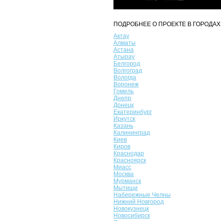
ПОДРОБНЕЕ О ПРОЕКТЕ В ГОРОДАХ
Актау
Алматы
Астана
Атырау
Белгород
Волгоград
Вологда
Воронеж
Гомель
Днепр
Донецк
Екатеринбург
Иркутск
Казань
Калининград
Киев
Киров
Краснодар
Красноярск
Миасс
Москва
Мурманск
Мытищи
Набережные Челны
Нижний Новгород
Новокузнецк
Новосибирск