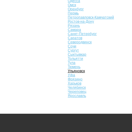
Одесса
Омск
Оренбург
Пермь
Петропавловск-Камчатский
Ростов-на-Дону
Рязань
Самара
Санкт-Петербург
Саратов
Северодвинск
Сочи
Сургут
Сыктывкар
Тольятти
Тула
Тюмень
Ульяновск
Уфа
Фрязино
Харьков
Челябинск
Череповец
Ярославль