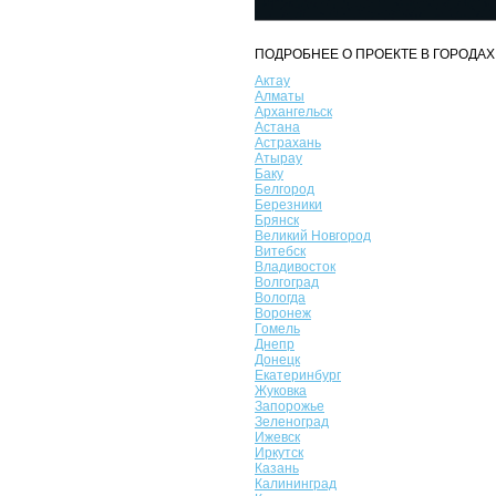
ПОДРОБНЕЕ О ПРОЕКТЕ В ГОРОДАХ
Актау
Алматы
Архангельск
Астана
Астрахань
Атырау
Баку
Белгород
Березники
Брянск
Великий Новгород
Витебск
Владивосток
Волгоград
Вологда
Воронеж
Гомель
Днепр
Донецк
Екатеринбург
Жуковка
Запорожье
Зеленоград
Ижевск
Иркутск
Казань
Калининград