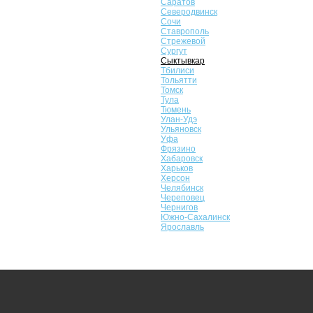
Саратов
Северодвинск
Сочи
Ставрополь
Стрежевой
Сургут
Сыктывкар
Тбилиси
Тольятти
Томск
Тула
Тюмень
Улан-Удэ
Ульяновск
Уфа
Фрязино
Хабаровск
Харьков
Херсон
Челябинск
Череповец
Чернигов
Южно-Сахалинск
Ярославль