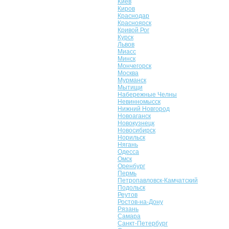
Киев
Киров
Краснодар
Красноярск
Кривой Рог
Курск
Львов
Миасс
Минск
Мончегорск
Москва
Мурманск
Мытищи
Набережные Челны
Невинномысск
Нижний Новгород
Новоаганск
Новокузнецк
Новосибирск
Норильск
Нягань
Одесса
Омск
Оренбург
Пермь
Петропавловск-Камчатский
Подольск
Реутов
Ростов-на-Дону
Рязань
Самара
Санкт-Петербург