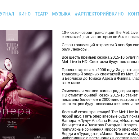
УРНАЛ
КИНО
ТЕАТР
МУЗЫКА
#АРТЛЕКТОРИЙВКИНО
КОН
10-й сезон серии трансляций The Met: Liv
спектаклей, пять из которых не были пока
Сезон трансляций откроется 3 октября сп
роли Леоноры.
Все шесть премьер сезона 2015-16 будут п
Met: Live in HD. Спектакли будут показаны
Проект стартовал в 2006 году. За девять 
трансляций оперных спектаклей из Мет. С
и Берлиоза до Томаса Адеса и Филипа Гла
всем мире.
Отмеченная множеством наград серия прям
HD отметит юбилей: сезон 2015-16 станет 
показаны более чем в 2000 кинотеатров в 7
кинотеатров будут показаны все шесть пре
Десятый сезон трансляций The Met: Live i
любой вкус. Пять опер впервые будут пока
Вагнера, «Лулу» Альбана Берга, «Искател
Доницетти и «Электра» Рихарда Штрауса.
популярные сочинения мирового оперного
Верди и «Турандот», «Манон Леско» и «М
информацию о постановках и составе испо