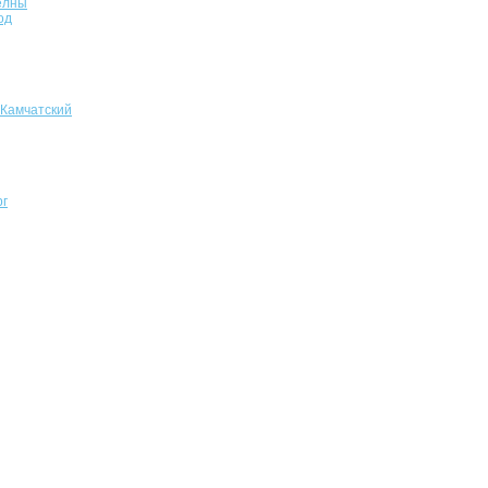
елны
од
-Камчатский
рг