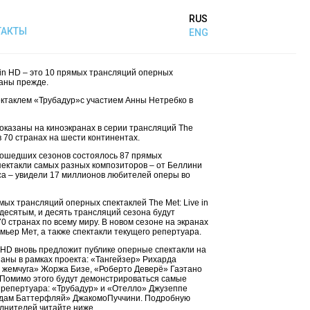
RUS
ТАКТЫ
ENG
e in HD – это 10 прямых трансляций оперных
заны прежде.
ектаклем «Трубадур»с участием Анны Нетребко в
оказаны на киноэкранах в серии трансляций The
 в 70 странах на шести континентах.
прошедших сезонов состоялось 87 прямых
пектакли самых разных композиторов – от Беллини
са – увидели 17 миллионов любителей оперы во
ых трансляций оперных спектаклей The Met: Live in
десятым, и десять трансляций сезона будут
0 странах по всему миру. В новом сезоне на экранах
мьер Мет, а также спектакли текущего репертуара.
n HD вновь предложит публике оперные спектакли на
заны в рамках проекта: «Тангейзер» Рихарда
и жемчуга» Жоржа Бизе, «Роберто Деверё» Гаэтано
 Помимо этого будут демонстрироваться самые
 репертуара: «Трубадур» и «Отелло» Джузеппе
адам Баттерфляй» ДжакомоПуччини. Подробную
лнителей читайте ниже.