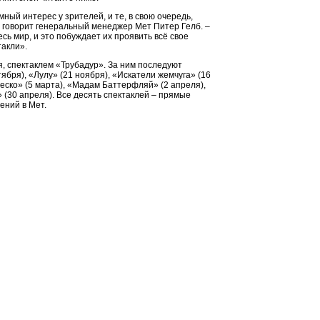
ный интерес у зрителей, и те, в свою очередь,
– говорит генеральный менеджер Мет Питер Гелб. –
сь мир, и это побуждает их проявить всё свое
такли».
я, спектаклем «Трубадур». За ним последуют
тября), «Лулу» (21 ноября), «Искатели жемчуга» (16
Леско» (5 марта), «Мадам Баттерфляй» (2 апреля),
 (30 апреля). Все десять спектаклей – прямые
ений в Мет.