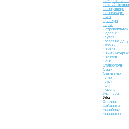
Набережные Ч
Нижний Новгор
Новокузнецк
Новосибирск
Омск
Оренбург
Пермь
Петропавловск
Подольск
Реутов
Ростов-на-Дону
Рязань
Самара
Санкт-Петербу
Саратов
Сочи
Ставрополь
Сургут
Сыктывкар
Тольятти
Томск
Тула
Тюмень
Ульяновск
Уфа
Фрязино
Хабаровск
Челябинск
Череповец