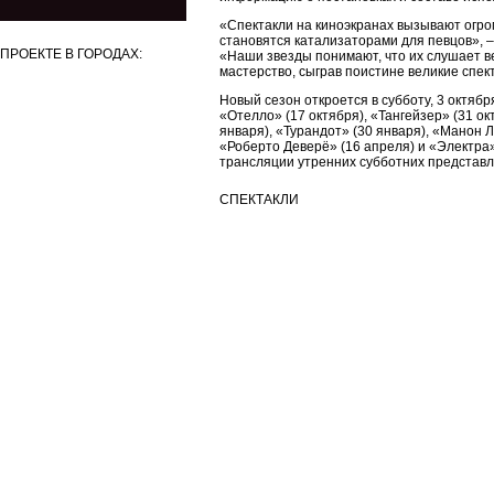
«Спектакли на киноэкранах вызывают огром
становятся катализаторами для певцов», 
ПРОЕКТЕ В ГОРОДАХ:
«Наши звезды понимают, что их слушает ве
мастерство, сыграв поистине великие спек
Новый сезон откроется в субботу, 3 октябр
«Отелло» (17 октября), «Тангейзер» (31 ок
января), «Турандот» (30 января), «Манон 
«Роберто Деверё» (16 апреля) и «Электра»
трансляции утренних субботних представл
СПЕКТАКЛИ