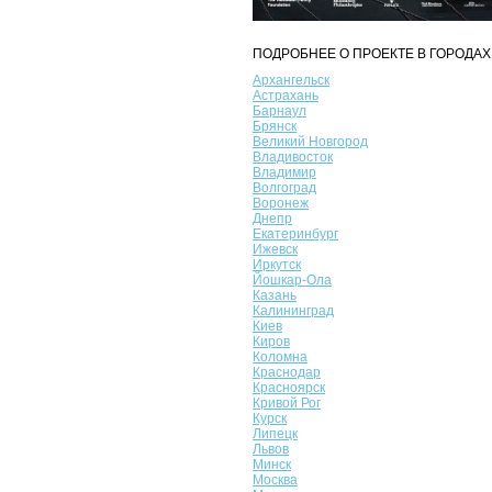
ПОДРОБНЕЕ О ПРОЕКТЕ В ГОРОДАХ
Архангельск
Астрахань
Барнаул
Брянск
Великий Новгород
Владивосток
Владимир
Волгоград
Воронеж
Днепр
Екатеринбург
Ижевск
Иркутск
Йошкар-Ола
Казань
Калининград
Киев
Киров
Коломна
Краснодар
Красноярск
Кривой Рог
Курск
Липецк
Львов
Минск
Москва