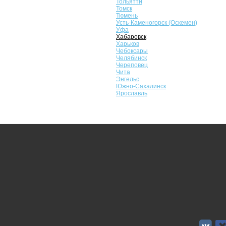
Тольятти
Томск
Тюмень
Усть-Каменогорск (Оскемен)
Уфа
Хабаровск
Харьков
Чебоксары
Челябинск
Череповец
Чита
Энгельс
Южно-Сахалинск
Ярославль