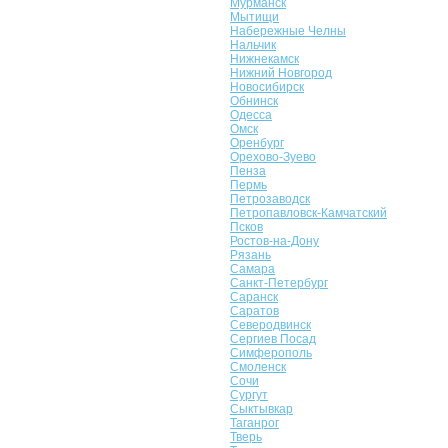
Мурманск
Мытищи
Набережные Челны
Нальчик
Нижнекамск
Нижний Новгород
Новосибирск
Обнинск
Одесса
Омск
Оренбург
Орехово-Зуево
Пенза
Пермь
Петрозаводск
Петропавловск-Камчатский
Псков
Ростов-на-Дону
Рязань
Самара
Санкт-Петербург
Саранск
Саратов
Северодвинск
Сергиев Посад
Симферополь
Смоленск
Сочи
Сургут
Сыктывкар
Таганрог
Тверь