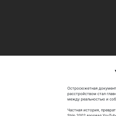
Остросюжетная документа
расстройством стал главн
между реальностью и со
Частная история, преврат
Strip 2002 взорвал YouTu