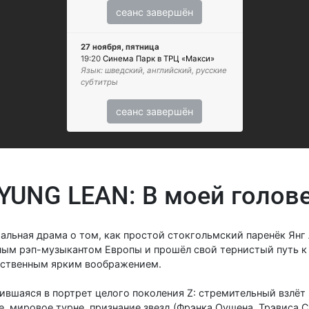
сеанс завершён
27 ноября, пятница
19:20
Синема Парк в ТРЦ «Макси»
Язык: шведский, английский, русские
субтитры
сеанс завершён
YUNG LEAN: В моей голов
льная драма о том, как простой стокгольмский паренёк Янг
ым рэп-музыкантом Европы и прошёл свой тернистый путь к с
бственным ярким воображением.
ившаяся в портрет целого поколения Z: стремительный взлёт в
be, мировое турне, признание звезд (Фрэнка Оушена, Трэвиса 