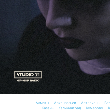
Алматы
Архангельск
Астрахань
Бе
Казань
Калининград
Кемерово
К