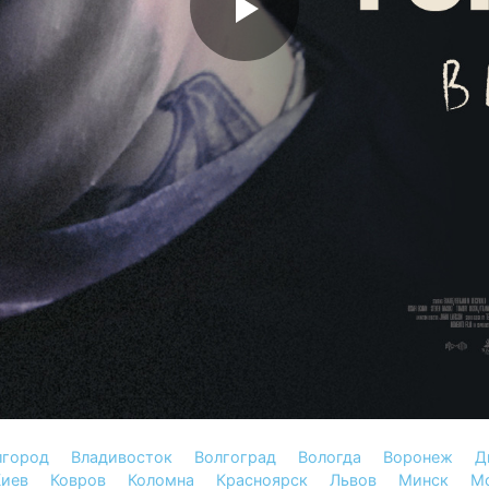
лгород
Владивосток
Волгоград
Вологда
Воронеж
Д
иев
Ковров
Коломна
Красноярск
Львов
Минск
М