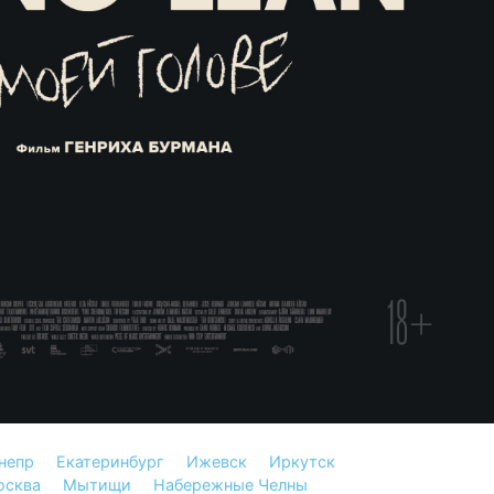
непр
Екатеринбург
Ижевск
Иркутск
осква
Мытищи
Набережные Челны