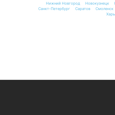
Нижний Новгород
Новокузнецк
Санкт-Петербург
Саратов
Смоленск
Харь