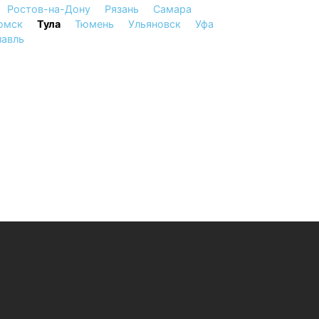
Ростов-на-Дону
Рязань
Самара
омск
Тула
Тюмень
Ульяновск
Уфа
лавль