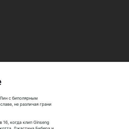
е
 Лин с биполярным
лаве, не различая грани
 16, когда клип Ginseng
Скотта, Джастина Бибера и