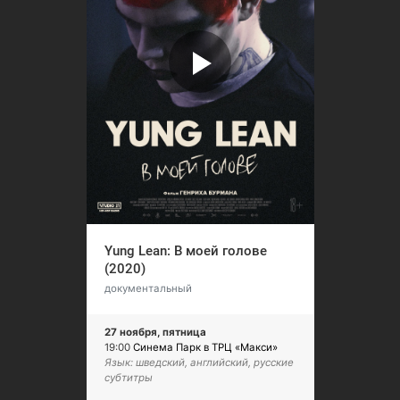
Yung Lean: В моей голове
(2020)
документальный
27 ноября, пятница
19:00
Синема Парк в ТРЦ «Макси»
Язык: шведский, английский, русские
субтитры