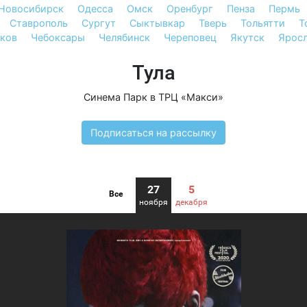
Новосибирск
Одесса
Омск
Оренбург
Пенза
Пермь
Ставрополь
Сургут
Сыктывкар
Тверь
Тольятти
Т
ков
Чебоксары
Челябинск
Череповец
Якутск
Ярос
Тула
Синема Парк в ТРЦ «Макси»
Подписаться на рассылку
27
5
Все
ноября
декабря