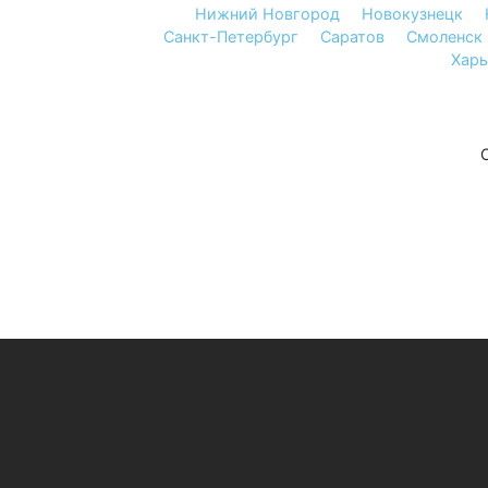
Нижний Новгород
Новокузнецк
Санкт-Петербург
Саратов
Смоленск
Харь