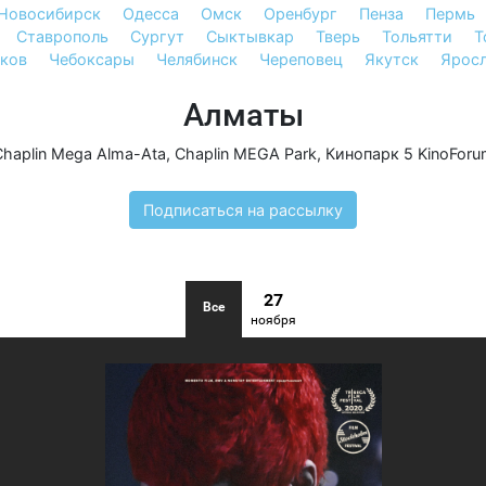
Новосибирск
Одесса
Омск
Оренбург
Пенза
Пермь
Ставрополь
Сургут
Сыктывкар
Тверь
Тольятти
Т
ков
Чебоксары
Челябинск
Череповец
Якутск
Ярос
Алматы
Chaplin Mega Alma-Ata
,
Chaplin MEGA Park
,
Кинопарк 5 KinoForu
Подписаться на рассылку
27
Все
ноября