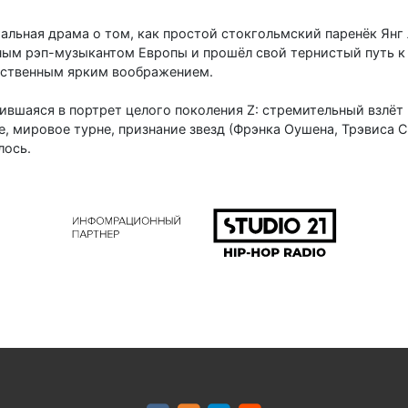
льная драма о том, как простой стокгольмский паренёк Янг
ым рэп-музыкантом Европы и прошёл свой тернистый путь к с
бственным ярким воображением.
ившаяся в портрет целого поколения Z: стремительный взлёт в
be, мировое турне, признание звезд (Фрэнка Оушена, Трэвиса 
лось.