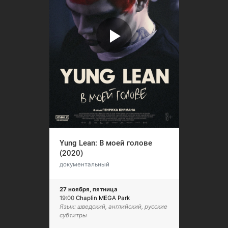
Yung Lean: В моей голове
(2020)
документальный
27 ноября, пятница
19:00
Chaplin MEGA Park
Язык: шведский, английский, русские
субтитры