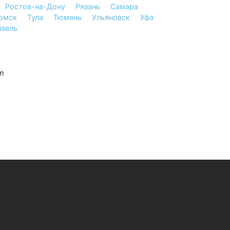
Ростов-на-Дону
Рязань
Самара
омск
Тула
Тюмень
Ульяновск
Уфа
лавль
m