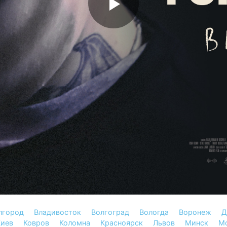
лгород
Владивосток
Волгоград
Вологда
Воронеж
Д
иев
Ковров
Коломна
Красноярск
Львов
Минск
М