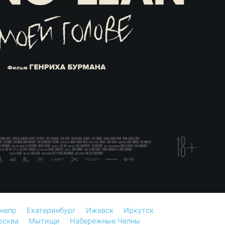
непр
Екатеринбург
Ижевск
Иркутск
осква
Мытищи
Набережные Челны