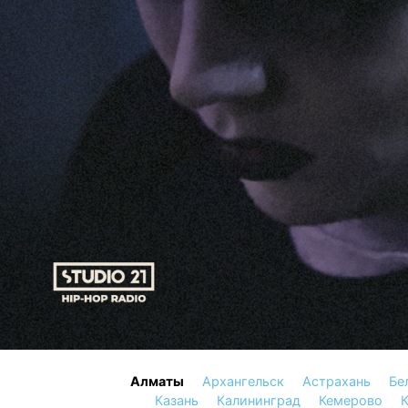
Алматы
Архангельск
Астрахань
Бе
Казань
Калининград
Кемерово
К