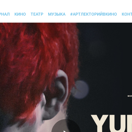
РНАЛ
КИНО
ТЕАТР
МУЗЫКА
#АРТЛЕКТОРИЙВКИНО
КОН