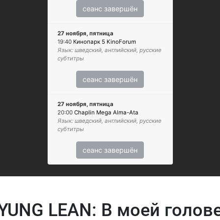
сеанс завершён
27 ноября, пятница
19:40
Кинопарк 5 KinoForum
Язык: шведский, английский, русские
субтитры
сеанс завершён
27 ноября, пятница
20:00
Chaplin Mega Alma-Ata
Язык: шведский, английский, русские
субтитры
сеанс завершён
YUNG LEAN: В моей голов