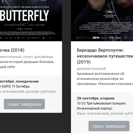
очка (2018)
Бернардо Бертолуччи:
нескончаемое путешеств
ментальный, спорт, докуфикшн
(2019)
ьная история девушки-боксера,
щей себя
документальный
Архивные воспоминания об
итальянском режиссёре из
сентября, понедельник
программы «Каннская классика
0
КАРО 11 Октябрь
: итальянский, русские субтитры
29 сентября, вторник
19:00
Третьяковская галерея.
сеанс завершён
Инженерный корпус
Язык: итальянский, русские суб
сеанс завершён