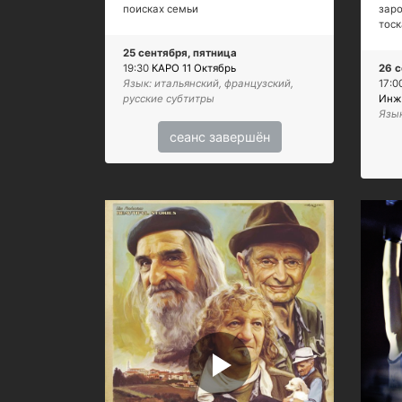
поисках семьи
заро
тоск
25 сентября, пятница
19:30
КАРО 11 Октябрь
26 с
Язык: итальянский, французский,
17:0
русские субтитры
Инж
Язык
сеанс завершён