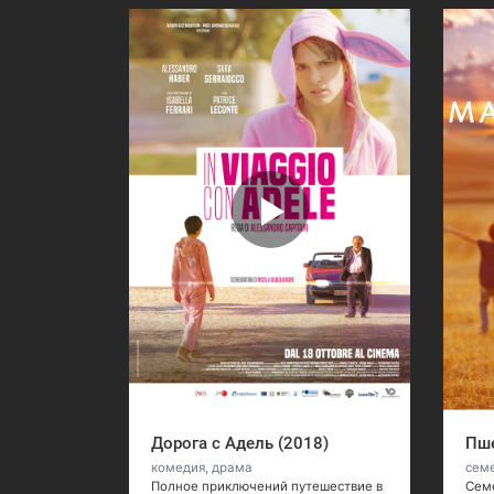
Дорога с Адель (2018)
Пше
комедия, драма
сем
Полное приключений путешествие в
Семе