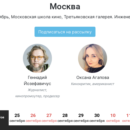
Москва
ябрь
,
Московская школа кино
,
Третьяковская галерея. Инжен
Подписаться на рассылку
Геннадий
Оксана Агапова
Йозефавичус
Кинокритик, американист
Журналист,
кинопромоутер, продюсер
25
26
27
28
29
30
10
1
Все
сентября
сентября
сентября
сентября
сентября
сентября
октября
октя