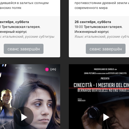
дившейся в залитых солнцем
противостоянии древней земли 
анских полях
современного мира
ентября, суббота
26 сентября, суббота
0
Третьяковская галерея.
19:00
Третьяковская галерея.
енерный корпус
Инженерный корпус
: итальянский, русские субтитры
Язык: итальянский, русские суб
сеанс завершён
сеанс завершён