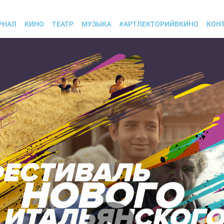
РНАЛ
КИНО
ТЕАТР
МУЗЫКА
#АРТЛЕКТОРИЙВКИНО
КОН