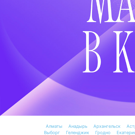
Алматы
Анадырь
Архангельск
Аст
Выборг
Геленджик
Гродно
Екатери