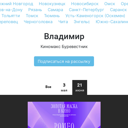
ижний Новгород
Новокузнецк
Новосибирск
Омск
Оре
ов-на-Дону
Рязань
Самара
Санкт-Петербург
Саранск
Тольятти
Томск
Тюмень
Усть-Каменогорск (Оскемен)
ереповец
Черноголовка
Чита
Энгельс
Южно-Сахалин
Владимир
Киномакс Буревестник
Подписаться на рассылку
3
21
Все
мая
июня