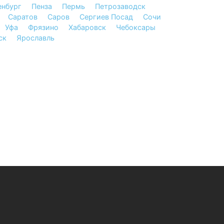
нбург
Пенза
Пермь
Петрозаводск
Саратов
Саров
Сергиев Посад
Сочи
Уфа
Фрязино
Хабаровск
Чебоксары
ск
Ярославль