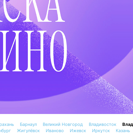
рахань
Барнаул
Великий Новгород
Владивосток
Вла
нбург
Жигулёвск
Иваново
Ижевск
Иркутск
Казань