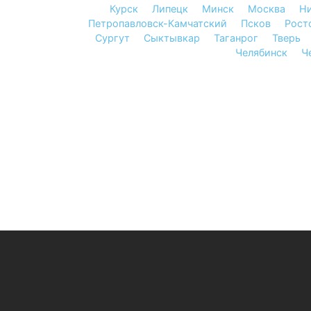
Курск
Липецк
Минск
Москва
Н
Петропавловск-Камчатский
Псков
Рост
Сургут
Сыктывкар
Таганрог
Тверь
Челябинск
Ч