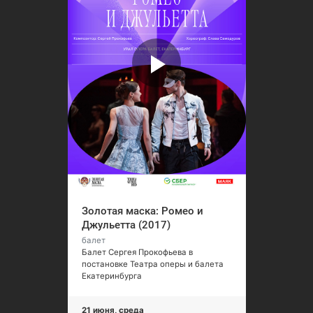
Золотая маска: Ромео и
Джульетта (2017)
балет
Балет Сергея Прокофьева в
постановке Театра оперы и балета
Екатеринбурга
21 июня, среда