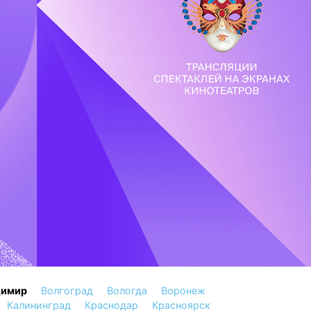
димир
Волгоград
Вологда
Воронеж
Калининград
Краснодар
Красноярск