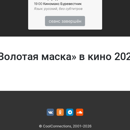
19:00
Киномакс Буревестник
Язык: русский, без субтитров
сеанс завершён
Золотая маска» в кино 20
© CoolConnections, 2001–2026