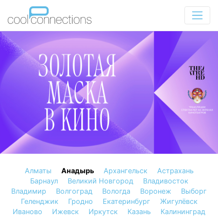
Алматы
Анадырь
Архангельск
Астрахань
Барнаул
Великий Новгород
Владивосток
Владимир
Волгоград
Вологда
Воронеж
Выборг
Геленджик
Гродно
Екатеринбург
Жигулёвск
Иваново
Ижевск
Иркутск
Казань
Калининград