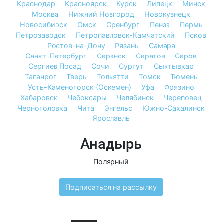
Краснодар
Красноярск
Курск
Липецк
Минск
Москва
Нижний Новгород
Новокузнецк
Новосибирск
Омск
Оренбург
Пенза
Пермь
Петрозаводск
Петропавловск-Камчатский
Псков
Ростов-на-Дону
Рязань
Самара
Санкт-Петербург
Саранск
Саратов
Саров
Сергиев Посад
Сочи
Сургут
Сыктывкар
Таганрог
Тверь
Тольятти
Томск
Тюмень
Усть-Каменогорск (Оскемен)
Уфа
Фрязино
Хабаровск
Чебоксары
Челябинск
Череповец
Черноголовка
Чита
Энгельс
Южно-Сахалинск
Ярославль
Анадырь
Полярный
Подписаться на рассылку