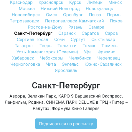
Краснодар
Красноярск
Курск
Липецк
Минск
Москва
Нижний Новгород
Новокузнецк
Новосибирск
Омск
Оренбург
Пенза
Пермь
Петрозаводск
Петропавловск-Камчатский
Псков
Ростов-на-Дону
Рязань
Самара
Санкт-Петербург
Саранск
Саратов
Саров
Сергиев Посад
Сочи
Сургут
Сыктывкар
Таганрог
Тверь
Тольятти
Томск
Тюмень
Усть-Каменогорск (Оскемен)
Уфа
Фрязино
Хабаровск
Чебоксары
Челябинск
Череповец
Черноголовка
Чита
Энгельс
Южно-Сахалинск
Ярославль
Санкт-Петербург
Аврора
,
Великан Парк
,
КАРО 9 Варшавский Экспресс
,
Ленфильм
,
Родина
,
СИНЕМА ПАРК DELUXE в ТРЦ «Питер –
Радуга»
,
Формула Кино Галерея
Подписаться на рассылку