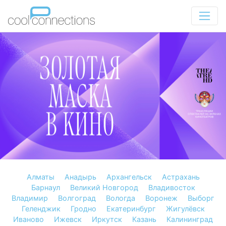
Алматы
Анадырь
Архангельск
Астрахань
Барнаул
Великий Новгород
Владивосток
Владимир
Волгоград
Вологда
Воронеж
Выборг
Геленджик
Гродно
Екатеринбург
Жигулёвск
Иваново
Ижевск
Иркутск
Казань
Калининград