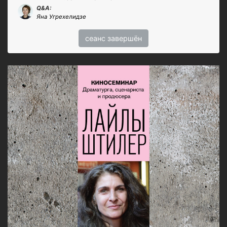
Q&A:
Яна Угрехелидзе
сеанс завершён