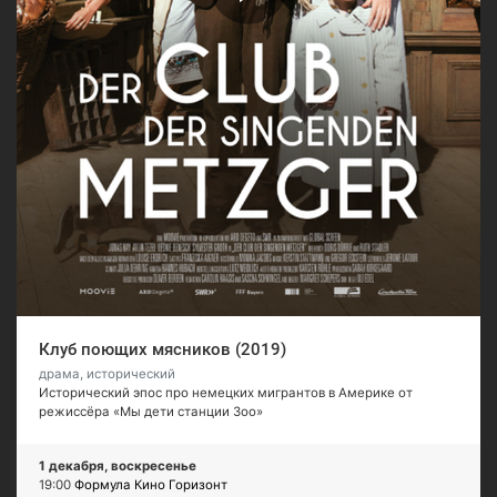
Клуб поющих мясников (2019)
драма, исторический
Исторический эпос про немецких мигрантов в Америке от
режиссёра «Мы дети станции Зоо»
1 декабря, воскресенье
19:00
Формула Кино Горизонт