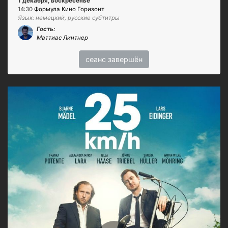
1 декабря, воскресенье
14:30
Формула Кино Горизонт
Язык: немецкий, русские субтитры
Гость:
Маттиас Линтнер
сеанс завершён