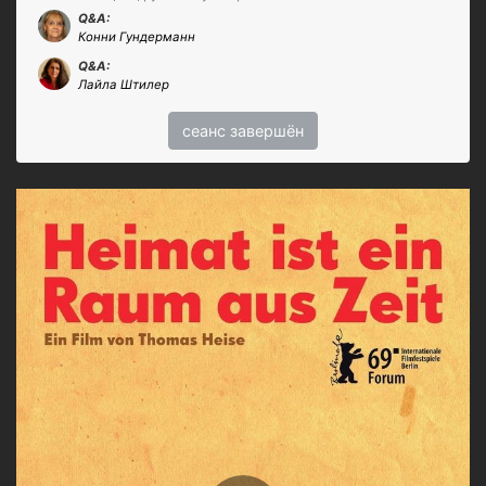
Q&A:
Конни Гундерманн
Q&A:
Лайла Штилер
сеанс завершён