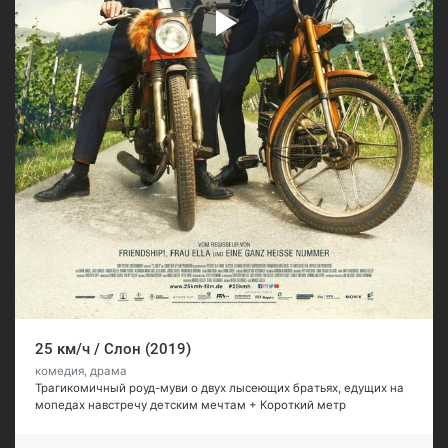
25 км/ч / Слон (2019)
комедия, драма
Трагикомичный роуд-муви о двух лысеющих братьях, едущих на
мопедах навстречу детским мечтам + Короткий метр