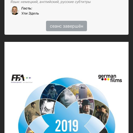
Язык: немецкий, английский, русские субтитры
Гость:
Ули Эдель
сеанс завершён