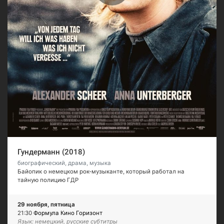
Гундерманн (2018)
биографический, драма, музыка
Байопик о немецком рок-музыканте, который работал на
тайную полицию ГДР
29 ноября, пятница
21:30
Формула Кино Горизонт
Язык: немецкий, русские субтитры