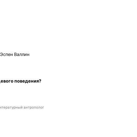
 Эспен Валлин
ищевого поведения?
литературный антрополог