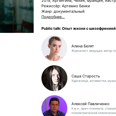
2019, Аргентина, Чехия, Франция, Австр
Режиссёр: Артемио Бенки
Жанр: документальный
Подробнее…
Public talk: Опыт жизни с шизофренией
Алина Белят
Журналист, ведущая, автор п
Саша Старость
Художница, активистка, музы
Алексей Павличенко
К.м.н., врач-психиатр, стар
психиатрической клиническо