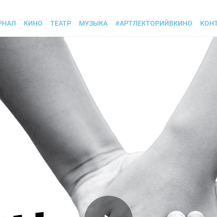
РНАЛ
КИНО
ТЕАТР
МУЗЫКА
#АРТЛЕКТОРИЙВКИНО
КОН