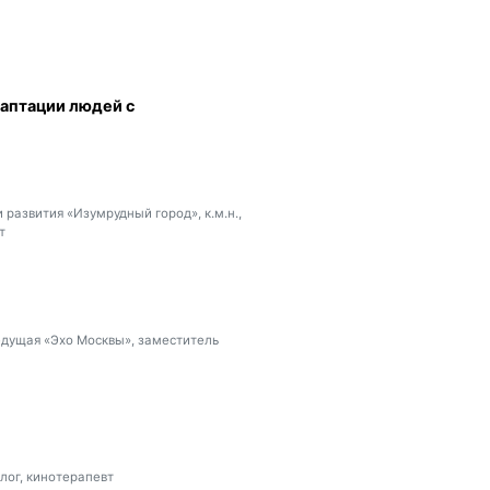
даптации людей с
развития «Изумрудный город», к.м.н.,
т
едущая «Эхо Москвы», заместитель
лог, кинотерапевт