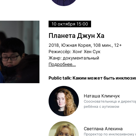
10 октября 15:00
Планета Джун Ха
2018, Южная Корея, 108 мин., 12+
Режиссёр: Хонг Хен Сук
Жанр: документальный
Подробнее…
Public talk: Каким может быть инклюз
Наташа Климчук
Соосновательница и директор
ребёнка с аутизмом
Светлана Алехина
Проректор по инклюзивному 