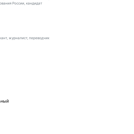
ования России, кандидат
кант, журналист, переводчик
ьный