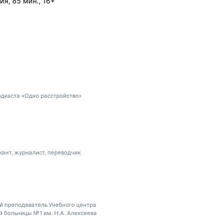
ия, 85 мин., 16+
одкаста «Одно расстройство»
кант, журналист, переводчик
ший преподаватель Учебного центра
й больницы №1 им. Н.А. Алексеева