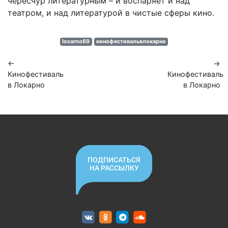
чересчур литературным – и воспаряет и над
театром, и над литературой в чистые сферы кино.
locarno69
кинофестивальвлокарно
←
→
Кинофестиваль
Кинофестиваль
в Локарно
в Локарно
ПОДПИСАТЬСЯ
НА РАССЫЛКУ