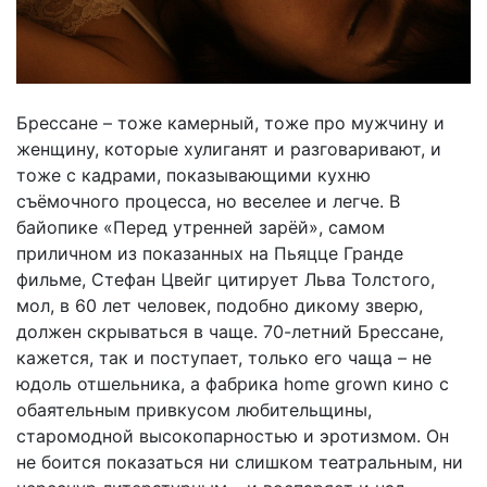
Брессане – тоже камерный, тоже про мужчину и
женщину, которые хулиганят и разговаривают, и
тоже с кадрами, показывающими кухню
съёмочного процесса, но веселее и легче. В
байопике «Перед утренней зарёй», самом
приличном из показанных на Пьяцце Гранде
фильме, Стефан Цвейг цитирует Льва Толстого,
мол, в 60 лет человек, подобно дикому зверю,
должен скрываться в чаще. 70-летний Брессане,
кажется, так и поступает, только его чаща – не
юдоль отшельника, а фабрика home grown кино с
обаятельным привкусом любительщины,
старомодной высокопарностью и эротизмом. Он
не боится показаться ни слишком театральным, ни