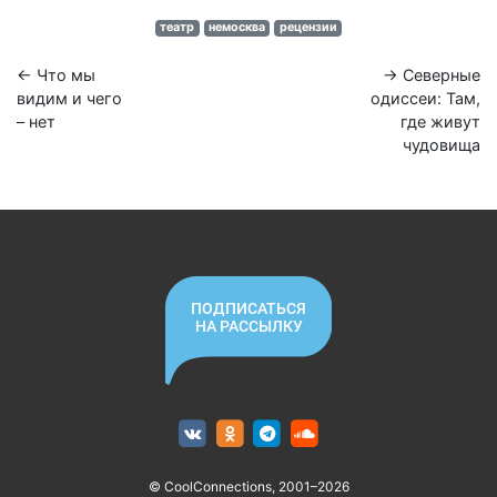
театр
немосква
рецензии
← Что мы
→ Северные
видим и чего
одиссеи: Там,
– нет
где живут
чудовища
ПОДПИСАТЬСЯ
НА РАССЫЛКУ
© CoolConnections, 2001–2026