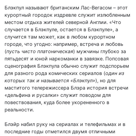
Блэкпул называют британским Лас-Вегасом – этот
курортный городок издревле служит излюбленным
местом отдыха жителей северной Англии. «Что
случается в Блэкпуле, остается в Блэкпуле», а
случится там может, как в любом курортном
городе, что угодно: например, встреча и любовь
(
пусть чисто платоническая
) мужчины глубоко за
пятьдесят и юной наркоманки в завязке. Попсовая
сценография Блэкпула обычно служит подспорьем
для разного рода комических сериалов (
один из
которых так и называется «Блэкпул»
), но для
маститого телережиссера Блэра история встречи
«дельфина и русалки» служит поводом для
повествования, куда более укорененного в
реальности.
Блэйр набил руку на сериалах и телефильмах и в
последние годы отметился двумя отличными