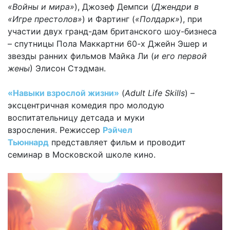
«Войны и мира»
), Джозеф Демпси (
Джендри в
«Игре престолов»
) и Фартинг (
«Полдарк»
), при
участии двух гранд-дам британского шоу-бизнеса
– спутницы Пола Маккартни 60-х Джейн Эшер и
звезды ранних фильмов Майка Ли (
и его первой
жены
) Элисон Стэдман.
«Навыки взрослой жизни»
(
Adult Life Skills
) –
эксцентричная комедия про молодую
воспитательницу детсада и муки
взросления.
Режиссер
Рэйчел
Тьюннард
представляет фильм и проводит
семинар в Московской школе кино.