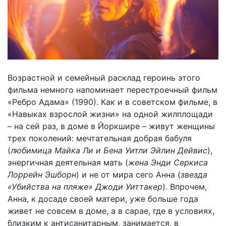
Возрастной и семейный расклад героинь этого
фильма немного напоминает перестроечный фильм
«Ребро Адама» (1990). Как и в советском фильме, в
«Навыках взрослой жизни» на одной жилплощади
– на сей раз, в доме в Йоркшире – живут женщины
трех поколений: мечтательная добрая бабуля
(
любимица Майка Ли и Бена Уитли Эйлин Дейвис
),
энергичная деятельная мать (
жена Энди Серкиса
Лоррейн Эшборн
) и не от мира сего Анна (
звезда
«Убийства на пляже» Джоди Уиттакер
). Впрочем,
Анна, к досаде своей матери, уже больше года
живет не совсем в доме, а в сарае, где в условиях,
близким к антисанитарным, занимается, в