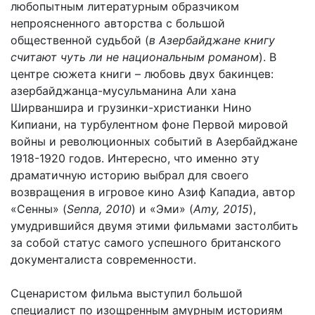
любопытным литературным образчиком
непроясненного авторства с большой
общественной судьбой (
в Азербайджане книгу
считают чуть ли не национальным романом
). В
центре сюжета книги – любовь двух бакинцев:
азербайджанца-мусульманина Али хана
Ширваншира и грузинки-христианки Нино
Кипиани, на турбулентном фоне Первой мировой
войны и революционных событий в Азербайджане
1918-1920 годов. Интересно, что именно эту
драматичную историю выбрал для своего
возвращения в игровое кино Азиф Кападиа, автор
«Сенны» (
Senna, 2010
) и «Эми» (
Amy, 2015
),
умудрившийся двумя этими фильмами застолбить
за собой статус самого успешного британского
документалиста современности.
Сценаристом фильма выступил большой
специалист по изощренным амурным историям