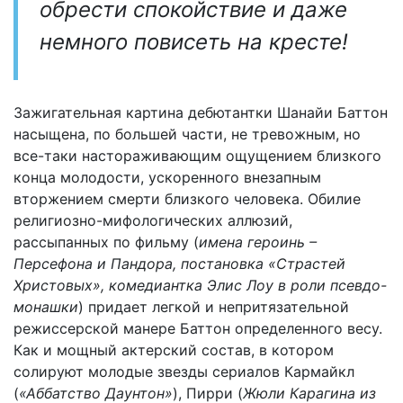
обрести спокойствие и даже
немного повисеть на кресте!
Зажигательная картина дебютантки Шанайи Баттон
насыщена, по большей части, не тревожным, но
все-таки настораживающим ощущением близкого
конца молодости, ускоренного внезапным
вторжением смерти близкого человека. Обилие
религиозно-мифологических аллюзий,
рассыпанных по фильму (
имена героинь –
Персефона и Пандора, постановка «Страстей
Христовых», комедиантка Элис Лоу в роли псевдо-
монашки
) придает легкой и непритязательной
режиссерской манере Баттон определенного весу.
Как и мощный актерский состав, в котором
солируют молодые звезды сериалов Кармайкл
(
«Аббатство Даунтон»
), Пирри (
Жюли Карагина из