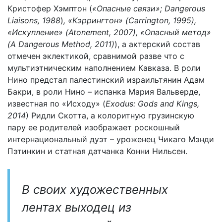
Кристофер Хэмптон (
«Опасные связи»; Dangerous
Liaisons, 1988
)
, «Кэррингтон» (Carrington, 1995),
«Искупление» (Atonement, 2007), «Опасный метод»
(A Dangerous Method, 2011)
), а актерский состав
отмечен эклектикой, сравнимой разве что с
мультиэтническим наполнением Кавказа. В роли
Нино предстал палестинский израильтянин Адам
Бакри, в роли Нино – испанка Мария Вальверде,
известная по «Исходу» (
Exodus: Gods and Kings,
2014
) Ридли Скотта, а колоритную грузинскую
пару ее родителей изображает роскошный
интернациональный дуэт – уроженец Чикаго Мэнди
Пэтинкин и статная датчанка Конни Нильсен.
В своих художественных
лентах выходец из