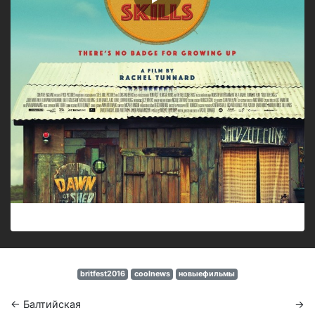
britfest2016
coolnews
новыефильмы
← Балтийская
→