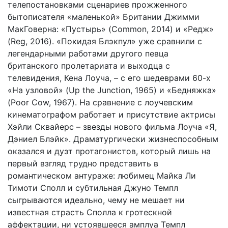
телепостановками сценариев прожженного
бытописателя «маленькой» Британии Джимми
МакГоверна: «Пустырь» (Common, 2014) и «Редж»
(Reg, 2016). «Покидая Блэкпул» уже сравнили с
легендарными работами другого певца
британского пролетариата и выходца с
телевидения, Кена Лоуча, – с его шедеврами 60-х
«На узловой» (Up the Junction, 1965) и «Бедняжка»
(Poor Cow, 1967). На сравнение с лоучевским
кинематографом работает и присутствие актрисы
Хэйли Сквайерс – звезды нового фильма Лоуча «Я,
Дэниел Блэйк». Драматургически жизнеспособным
оказался и дуэт протагонистов, который лишь на
первый взгляд трудно представить в
романтическом антураже: любимец Майка Ли
Тимоти Сполл и субтильная Джуно Темпл
сыгрываются идеально, чему не мешает ни
известная страсть Сполла к гротескной
аффектации, ни устоявшееся амплуа Темпл