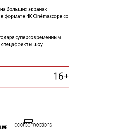
 на больших экранах
 в формате 4К Cinémascope со
годаря суперсовременным
 спецэффекты шоу.
16+