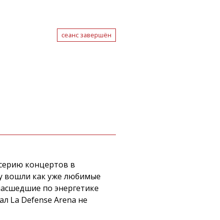
сеанс завершён
 серию концертов в
му вошли как уже любимые
умасшедшие по энергетике
л La Defense Arena не