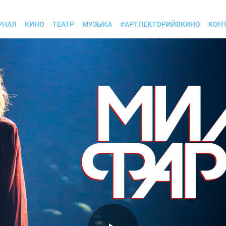
РНАЛ
КИНО
ТЕАТР
МУЗЫКА
#АРТЛЕКТОРИЙВКИНО
КОН