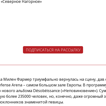
Ц «Северное Нагорное»
ПОДПИСАТЬСЯ НА РАССЫЛКУ
а Милен Фармер триумфально вернулась на сцену, дав
fense Arena – самом большом зале Европы. В програм
из нового альбома Désobéissance («Неповиновение»). С
ю более 235000 человек, но, конечно, даже огромный за
 поклонников знаменитой певицы.