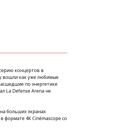
 серию концертов в
му вошли как уже любимые
умасшедшие по энергетике
л La Defense Arena не
 на больших экранах
 в формате 4К Cinémascope со