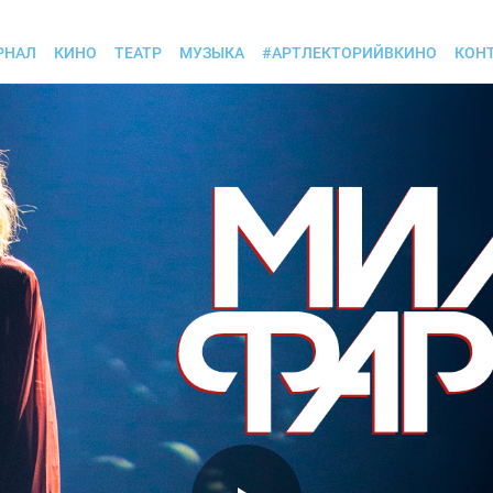
РНАЛ
КИНО
ТЕАТР
МУЗЫКА
#АРТЛЕКТОРИЙВКИНО
КОН