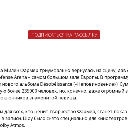
ПОДПИСАТЬСЯ НА РАССЫЛКУ
а Милен Фармер триумфально вернулась на сцену, дав
fense Arena – самом большом зале Европы. В програм
из нового альбома Désobéissance («Неповиновение»). С
ю более 235000 человек, но, конечно, даже огромный за
 поклонников знаменитой певицы.
для всех, кто ценит творчество Фармер, станет показ
a в записи. Шоу было снято специально для кинотеатров
olby Atmos.