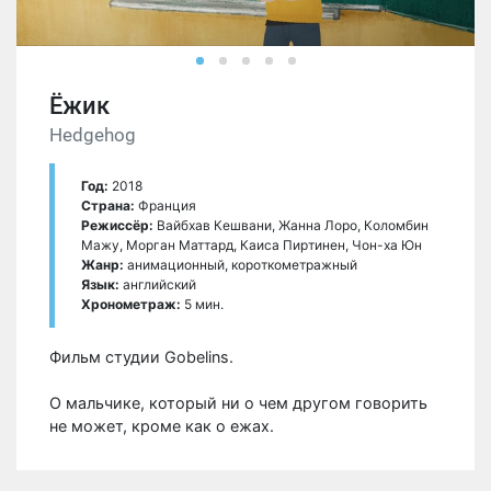
Ёжик
Hedgehog
Год:
2018
Страна:
Франция
Режиссёр:
Вайбхав Кешвани, Жанна Лоро, Коломбин
Мажу, Морган Маттард, Каиса Пиртинен, Чон-ха Юн
Жанр:
анимационный, короткометражный
Язык:
английский
Хронометраж:
5 мин.
Фильм студии Gobelins.
О мальчике, который ни о чем другом говорить
не может, кроме как о ежах.