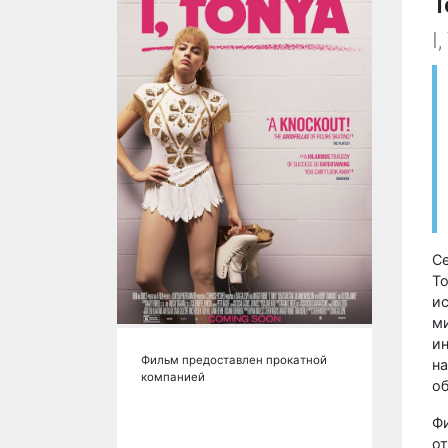
Т
I
С
То
ис
м
ин
Фильм предоставлен прокатной
на
компанией
о
Фи
от