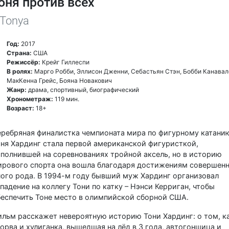
оня против всех
, Tonya
Год:
2017
Страна:
США
Режиссёр:
Крейг Гиллеспи
В ролях:
Марго Робби, Эллисон Дженни, Себастьян Стэн, Бобби Канавал
МакКенна Грейс, Бояна Новакович
Жанр:
драма, спортивный, биографический
Хронометраж:
119 мин.
Возраст:
18+
еребряная финалистка чемпионата мира по фигурному катани
ня Хардинг стала первой американской фигуристкой,
полнившей на соревнованиях тройной аксель, но в историю
ирового спорта она вошла благодаря достижениям совершен
ого рода. В 1994-м году бывший муж Хардинг организовал
падение на коллегу Тони по катку – Нэнси Керриган, чтобы
беспечить Тоне место в олимпийской сборной США.
льм расскажет невероятную историю Тони Хардинг: о том, к
орва и хулиганка, вышедшая на лёд в 3 года, автогонщица и