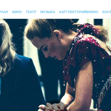
РНАЛ
КИНО
ТЕАТР
МУЗЫКА
#АРТЛЕКТОРИЙВКИНО
КОН