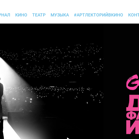
РНАЛ
КИНО
ТЕАТР
МУЗЫКА
#АРТЛЕКТОРИЙВКИНО
КОН