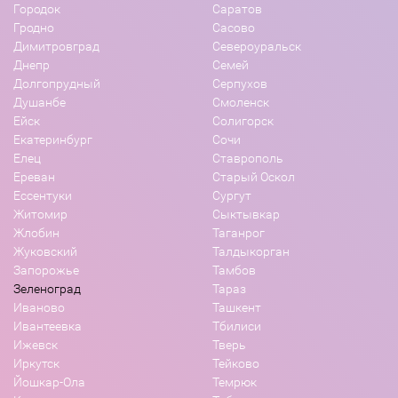
Городок
Саратов
Гродно
Сасово
Димитровград
Североуральск
Днепр
Семей
Долгопрудный
Серпухов
Душанбе
Смоленск
Ейск
Солигорск
Екатеринбург
Сочи
Елец
Ставрополь
Ереван
Старый Оскол
Ессентуки
Сургут
Житомир
Сыктывкар
Жлобин
Таганрог
Жуковский
Талдыкорган
Запорожье
Тамбов
Зеленоград
Тараз
Иваново
Ташкент
Ивантеевка
Тбилиси
Ижевск
Тверь
Иркутск
Тейково
Йошкар-Ола
Темрюк