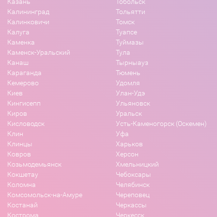
Казань
Тобольск
Калининград
Тольятти
Калинковичи
Томск
Калуга
Туапсе
Каменка
Туймазы
Каменск-Уральский
Тула
Канаш
Тырныауз
Караганда
Тюмень
Кемерово
Удомля
Киев
Улан-Удэ
Кингисепп
Ульяновск
Киров
Уральск
Кисловодск
Усть-Каменогорск (Оскемен)
Клин
Уфа
Клинцы
Харьков
Ковров
Херсон
Козьмодемьянск
Хмельницкий
Кокшетау
Чебоксары
Коломна
Челябинск
Комсомольск-на-Амуре
Череповец
Костанай
Черкассы
Кострома
Черкесск