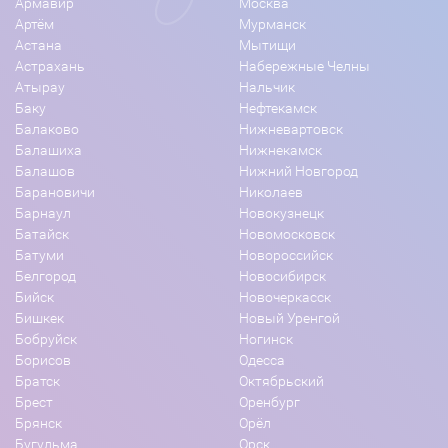
Армавир
Москва
Артём
Мурманск
Астана
Мытищи
Астрахань
Набережные Челны
Атырау
Нальчик
Баку
Нефтекамск
Балаково
Нижневартовск
Балашиха
Нижнекамск
Балашов
Нижний Новгород
Барановичи
Николаев
Барнаул
Новокузнецк
Батайск
Новомосковск
Батуми
Новороссийск
Белгород
Новосибирск
Бийск
Новочеркасск
Бишкек
Новый Уренгой
Бобруйск
Ногинск
Борисов
Одесса
Братск
Октябрьский
Брест
Оренбург
Брянск
Орёл
Бугульма
Орск