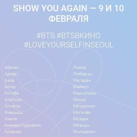
SHOW YOU AGAIN — 9 И 10
ФЕВРАЛЯ
#BTS #BTSВКИНО
#LOVEYOURSELFINSEOUL
Абакан
Львов
Адлер
Люберцы
Азов
Магадан
Актау
Майкоп
Актобе
Мариуполь
Алатырь
Минск
Алматы
Мичуринск
Анадырь
Могилёв
Анапа
Моздок
Анжеро-Судженск
Мозырь
Арзамас
Молодечно