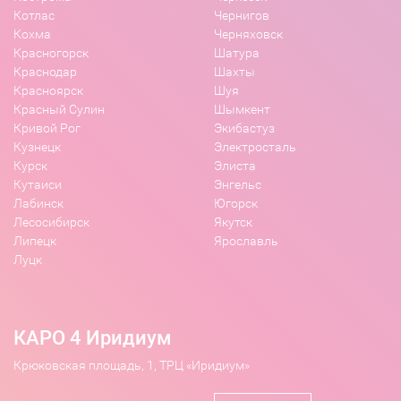
Котлас
Чернигов
Кохма
Черняховск
Красногорск
Шатура
Краснодар
Шахты
Красноярск
Шуя
Красный Сулин
Шымкент
Кривой Рог
Экибастуз
Кузнецк
Электросталь
Курск
Элиста
Кутаиси
Энгельс
Лабинск
Югорск
Лесосибирск
Якутск
Липецк
Ярославль
Луцк
КАРО 4 Иридиум
Крюковская площадь, 1, ТРЦ «Иридиум»