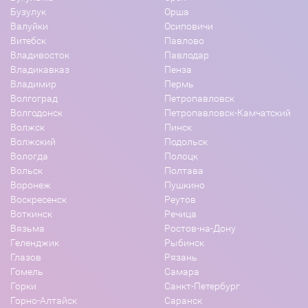
Бузулук
Орша
Валуйки
Осиповичи
Витебск
Павлово
Владивосток
Павлодар
Владикавказ
Пенза
Владимир
Пермь
Волгоград
Петропавловск
Волгодонск
Петропавловск-Камчатский
Волжск
Пинск
Волжский
Подольск
Вологда
Полоцк
Вольск
Полтава
Воронеж
Пушкино
Воскресенск
Реутов
Воткинск
Речица
Вязьма
Ростов-на-Дону
Геленджик
Рыбинск
Глазов
Рязань
Гомель
Самара
Горки
Санкт-Петербург
Горно-Алтайск
Саранск