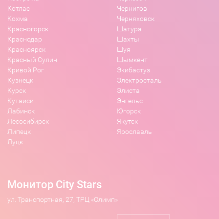
Котлас
Чернигов
Кохма
Черняховск
Красногорск
Шатура
Краснодар
Шахты
Красноярск
Шуя
Красный Сулин
Шымкент
Кривой Рог
Экибастуз
Кузнецк
Электросталь
Курск
Элиста
Кутаиси
Энгельс
Лабинск
Югорск
Лесосибирск
Якутск
Липецк
Ярославль
Луцк
Монитор City Stars
ул. Транспортная, 27, ТРЦ «Олимп»