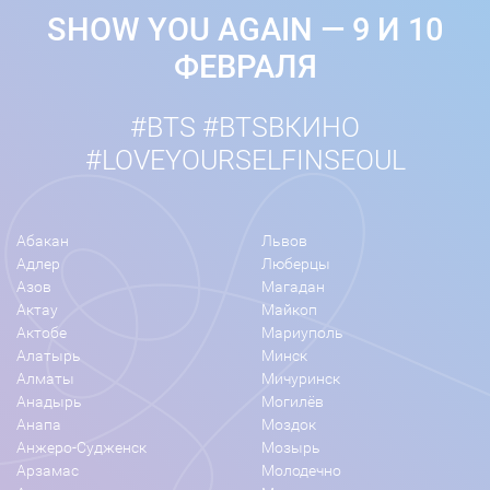
SHOW YOU AGAIN — 9 И 10
ФЕВРАЛЯ
#BTS #BTSВКИНО
#LOVEYOURSELFINSEOUL
Абакан
Львов
Адлер
Люберцы
Азов
Магадан
Актау
Майкоп
Актобе
Мариуполь
Алатырь
Минск
Алматы
Мичуринск
Анадырь
Могилёв
Анапа
Моздок
Анжеро-Судженск
Мозырь
Арзамас
Молодечно