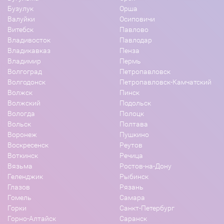
Бузулук
Орша
Валуйки
Осиповичи
Витебск
Павлово
Владивосток
Павлодар
Владикавказ
Пенза
Владимир
Пермь
Волгоград
Петропавловск
Волгодонск
Петропавловск-Камчатский
Волжск
Пинск
Волжский
Подольск
Вологда
Полоцк
Вольск
Полтава
Воронеж
Пушкино
Воскресенск
Реутов
Воткинск
Речица
Вязьма
Ростов-на-Дону
Геленджик
Рыбинск
Глазов
Рязань
Гомель
Самара
Горки
Санкт-Петербург
Горно-Алтайск
Саранск