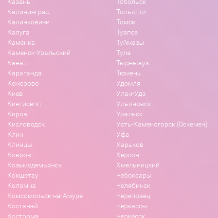
Казань
Тобольск
Калининград
Тольятти
Калинковичи
Томск
Калуга
Туапсе
Каменка
Туймазы
Каменск-Уральский
Тула
Канаш
Тырныауз
Караганда
Тюмень
Кемерово
Удомля
Киев
Улан-Удэ
Кингисепп
Ульяновск
Киров
Уральск
Кисловодск
Усть-Каменогорск (Оскемен)
Клин
Уфа
Клинцы
Харьков
Ковров
Херсон
Козьмодемьянск
Хмельницкий
Кокшетау
Чебоксары
Коломна
Челябинск
Комсомольск-на-Амуре
Череповец
Костанай
Черкассы
Кострома
Черкесск