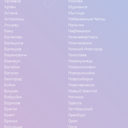
Армавир
Москва
Артём
Мурманск
Астана
Мытищи
Астрахань
Набережные Челны
Атырау
Нальчик
Баку
Нефтекамск
Балаково
Нижневартовск
Балашиха
Нижнекамск
Балашов
Нижний Новгород
Барановичи
Николаев
Барнаул
Новокузнецк
Батайск
Новомосковск
Батуми
Новороссийск
Белгород
Новосибирск
Бийск
Новочеркасск
Бишкек
Новый Уренгой
Бобруйск
Ногинск
Борисов
Одесса
Братск
Октябрьский
Брест
Оренбург
Брянск
Орёл
Бугульма
Орск