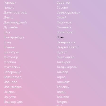
Городок
Саратов
Гродно
Сасово
Димитровград
Североуральск
Днепр
Семей
Долгопрудный
Серпухов
Душанбе
Смоленск
Ейск
Солигорск
Екатеринбург
Сочи
Елец
Ставрополь
Ереван
Старый Оскол
Ессентуки
Сургут
Житомир
Сыктывкар
Жлобин
Таганрог
Жуковский
Талдыкорган
Запорожье
Тамбов
Зеленоград
Тараз
Иваново
Ташкент
Ивантеевка
Тбилиси
Ижевск
Тверь
Иркутск
Тейково
Йошкар-Ола
Темрюк