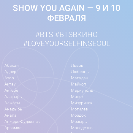
SHOW YOU AGAIN — 9 И 10
ФЕВРАЛЯ
#BTS #BTSВКИНО
#LOVEYOURSELFINSEOUL
Абакан
Львов
Адлер
Люберцы
Азов
Магадан
Актау
Майкоп
Актобе
Мариуполь
Алатырь
Минск
Алматы
Мичуринск
Анадырь
Могилёв
Анапа
Моздок
Анжеро-Судженск
Мозырь
Арзамас
Молодечно