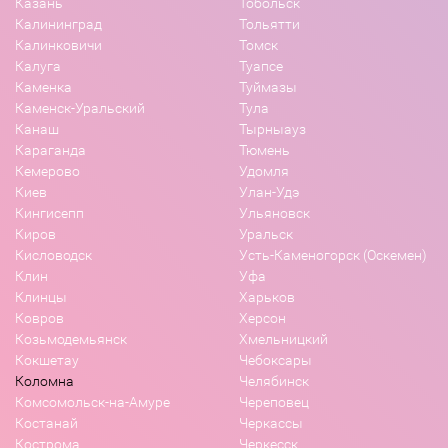
Казань
Тобольск
Калининград
Тольятти
Калинковичи
Томск
Калуга
Туапсе
Каменка
Туймазы
Каменск-Уральский
Тула
Канаш
Тырныауз
Караганда
Тюмень
Кемерово
Удомля
Киев
Улан-Удэ
Кингисепп
Ульяновск
Киров
Уральск
Кисловодск
Усть-Каменогорск (Оскемен)
Клин
Уфа
Клинцы
Харьков
Ковров
Херсон
Козьмодемьянск
Хмельницкий
Кокшетау
Чебоксары
Коломна
Челябинск
Комсомольск-на-Амуре
Череповец
Костанай
Черкассы
Кострома
Черкесск