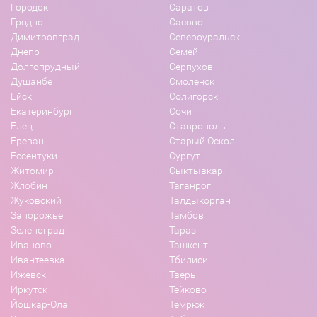
Городок
Саратов
Гродно
Сасово
Димитровград
Североуральск
Днепр
Семей
Долгопрудный
Серпухов
Душанбе
Смоленск
Ейск
Солигорск
Екатеринбург
Сочи
Елец
Ставрополь
Ереван
Старый Оскол
Ессентуки
Сургут
Житомир
Сыктывкар
Жлобин
Таганрог
Жуковский
Талдыкорган
Запорожье
Тамбов
Зеленоград
Тараз
Иваново
Ташкент
Ивантеевка
Тбилиси
Ижевск
Тверь
Иркутск
Тейково
Йошкар-Ола
Темрюк