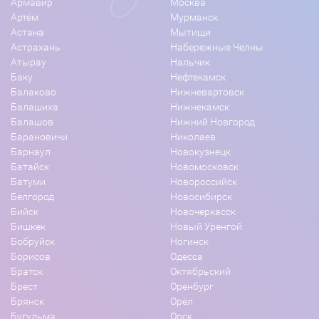
Армавир
Москва
Артём
Мурманск
Астана
Мытищи
Астрахань
Набережные Челны
Атырау
Нальчик
Баку
Нефтекамск
Балаково
Нижневартовск
Балашиха
Нижнекамск
Балашов
Нижний Новгород
Барановичи
Николаев
Барнаул
Новокузнецк
Батайск
Новомосковск
Батуми
Новороссийск
Белгород
Новосибирск
Бийск
Новочеркасск
Бишкек
Новый Уренгой
Бобруйск
Ногинск
Борисов
Одесса
Братск
Октябрьский
Брест
Оренбург
Брянск
Орёл
Бугульма
Орск