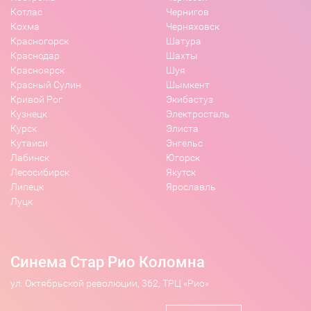
Котлас
Чернигов
Кохма
Черняховск
Красногорск
Шатура
Краснодар
Шахты
Красноярск
Шуя
Красный Сулин
Шымкент
Кривой Рог
Экибастуз
Кузнецк
Электросталь
Курск
Элиста
Кутаиси
Энгельс
Лабинск
Югорск
Лесосибирск
Якутск
Липецк
Ярославль
Луцк
Синема Стар Рио Коломна
ул. Октябрьской революции, 362, ТРЦ «Рио»