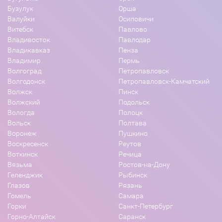
Бузулук
Орша
Валуйки
Осиповичи
Витебск
Павлово
Владивосток
Павлодар
Владикавказ
Пенза
Владимир
Пермь
Волгоград
Петропавловск
Волгодонск
Петропавловск-Камчатский
Волжск
Пинск
Волжский
Подольск
Вологда
Полоцк
Вольск
Полтава
Воронеж
Пушкино
Воскресенск
Реутов
Воткинск
Речица
Вязьма
Ростов-на-Дону
Геленджик
Рыбинск
Глазов
Рязань
Гомель
Самара
Горки
Санкт-Петербург
Горно-Алтайск
Саранск