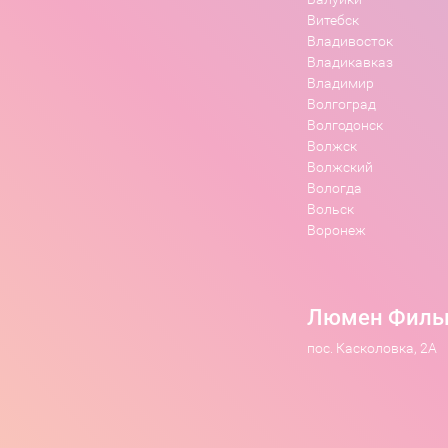
Витебск
Владивосток
Владикавказ
Владимир
Волгоград
Волгодонск
Волжск
Волжский
Вологда
Вольск
Воронеж
Люмен Филь
пос. Касколовка, 2А