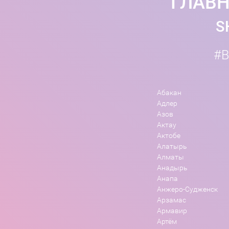
ГЛАВН
S
#B
Абакан
Адлер
Азов
Актау
Актобе
Алатырь
Алматы
Анадырь
Анапа
Анжеро-Судженск
Арзамас
Армавир
Артём