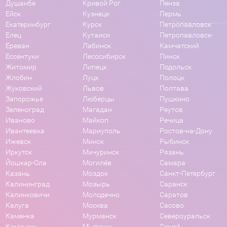
Душанбе
Кривой Рог
Пенза
Ейск
Кузнецк
Пермь
Екатеринбург
Курск
Петропавловск
Елец
Кутаиси
Петропавловск-
Ереван
Лабинск
Камчатский
Ессентуки
Лесосибирск
Пинск
Житомир
Липецк
Подольск
Жлобин
Луцк
Полоцк
Жуковский
Львов
Полтава
Запорожье
Люберцы
Пушкино
Зеленоград
Магадан
Реутов
Иваново
Майкоп
Речица
Ивантеевка
Мариуполь
Ростов-на-Дону
Ижевск
Минск
Рыбинск
Иркутск
Мичуринск
Рязань
Йошкар-Ола
Могилёв
Самара
Казань
Моздок
Санкт-Петербург
Калининград
Мозырь
Саранск
Калинковичи
Молодечно
Саратов
Калуга
Москва
Сасово
Каменка
Мурманск
Североуральск
Каменск-
Мытищи
Семей