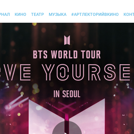
РНАЛ
КИНО
ТЕАТР
МУЗЫКА
#АРТЛЕКТОРИЙВКИНО
КОН