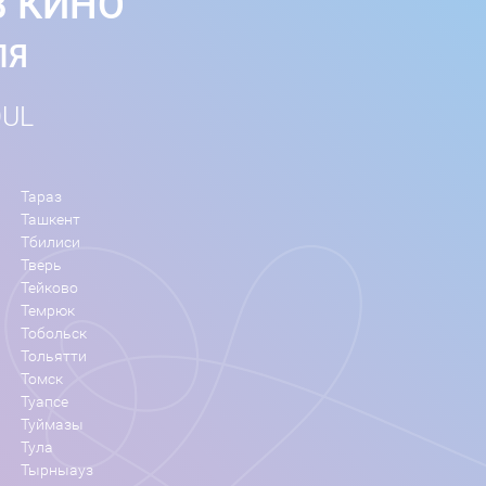
В КИНО
ЛЯ
OUL
Тараз
Ташкент
Тбилиси
Тверь
Тейково
Темрюк
Тобольск
Тольятти
Томск
Туапсе
Туймазы
Тула
Тырныауз