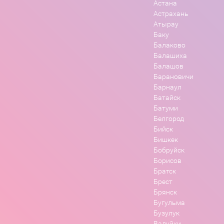
Астана
Астрахань
Атырау
Баку
Балаково
Балашиха
Балашов
Барановичи
Барнаул
Батайск
Батуми
Белгород
Бийск
Бишкек
Бобруйск
Борисов
Братск
Брест
Брянск
Бугульма
Бузулук
Валуйки