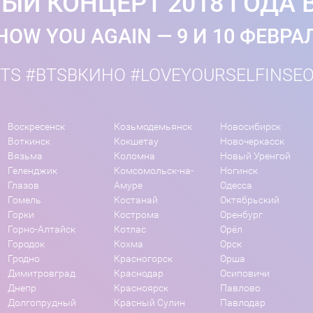
ЫЙ КОНЦЕРТ 2018 ГОДА 
HOW YOU AGAIN — 9 И 10 ФЕВРА
TS #BTSВКИНО #LOVEYOURSELFINSE
Воскресенск
Козьмодемьянск
Новосибирск
Воткинск
Кокшетау
Новочеркасск
Вязьма
Коломна
Новый Уренгой
Геленджик
Комсомольск-на-
Ногинск
Глазов
Амуре
Одесса
Гомель
Костанай
Октябрьский
Горки
Кострома
Оренбург
Горно-Алтайск
Котлас
Орёл
Городок
Кохма
Орск
Гродно
Красногорск
Орша
Димитровград
Краснодар
Осиповичи
Днепр
Красноярск
Павлово
Долгопрудный
Красный Сулин
Павлодар