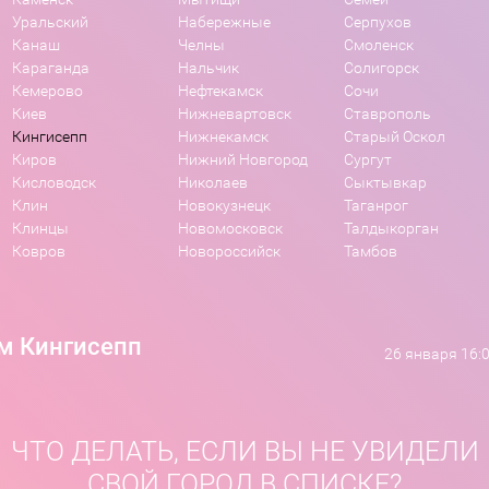
Уральский
Набережные
Серпухов
Канаш
Челны
Смоленск
Караганда
Нальчик
Солигорск
Кемерово
Нефтекамск
Сочи
Киев
Нижневартовск
Ставрополь
Кингисепп
Нижнекамск
Старый Оскол
Киров
Нижний Новгород
Сургут
Кисловодск
Николаев
Сыктывкар
Клин
Новокузнецк
Таганрог
Клинцы
Новомосковск
Талдыкорган
Ковров
Новороссийск
Тамбов
м Кингисепп
26 января 16:
ЧТО ДЕЛАТЬ, ЕСЛИ ВЫ НЕ УВИДЕЛИ
СВОЙ ГОРОД В СПИСКЕ?