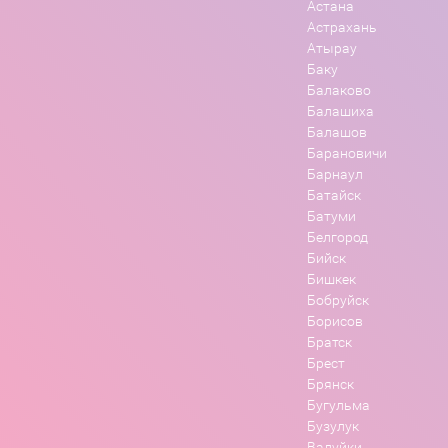
Астана
Астрахань
Атырау
Баку
Балаково
Балашиха
Балашов
Барановичи
Барнаул
Батайск
Батуми
Белгород
Бийск
Бишкек
Бобруйск
Борисов
Братск
Брест
Брянск
Бугульма
Бузулук
Валуйки