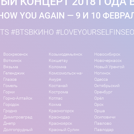
ЫЙ КОНЦЕРТ 2018 ГОДА 
HOW YOU AGAIN — 9 И 10 ФЕВРА
TS #BTSВКИНО #LOVEYOURSELFINSE
Воскресенск
Козьмодемьянск
Новосибирск
Воткинск
Кокшетау
Новочеркасск
Вязьма
Коломна
Новый Уренгой
Геленджик
Комсомольск-на-
Ногинск
Глазов
Амуре
Одесса
Гомель
Костанай
Октябрьский
Горки
Кострома
Оренбург
Горно-Алтайск
Котлас
Орёл
Городок
Кохма
Орск
Гродно
Красногорск
Орша
Димитровград
Краснодар
Осиповичи
Днепр
Красноярск
Павлово
Долгопрудный
Красный Сулин
Павлодар