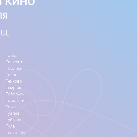
В КИНО
ЛЯ
OUL
Тараз
Ташкент
Тбилиси
Тверь
Тейково
Темрюк
Тобольск
Тольятти
Томск
Туапсе
Туймазы
Тула
Тырныауз