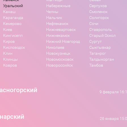
Уральский
Набережные
Серпухов
Канаш
Челны
Смоленск
Караганда
Нальчик
Солигорск
Кемерово
Нефтекамск
Сочи
Киев
Нижневартовск
Ставрополь
Кингисепп
Нижнекамск
Старый Оскол
Киров
Нижний Новгород
Сургут
Кисловодск
Николаев
Сыктывкар
Клин
Новокузнецк
Таганрог
Клинцы
Новомосковск
Талдыкорган
Ковров
Новороссийск
Тамбов
асногорский
9 февраля 16:
нарский
26 января 15: