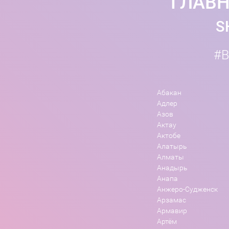
ГЛАВН
S
#B
Абакан
Адлер
Азов
Актау
Актобе
Алатырь
Алматы
Анадырь
Анапа
Анжеро-Судженск
Арзамас
Армавир
Артём