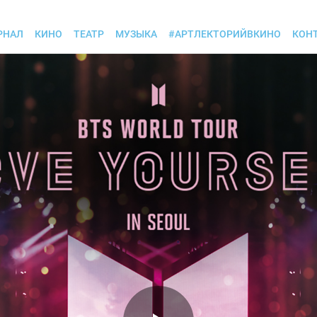
РНАЛ
КИНО
ТЕАТР
МУЗЫКА
#АРТЛЕКТОРИЙВКИНО
КОН