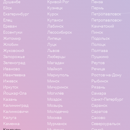
Душанбе
Кривой Рог
Пенза
Ейск
Кузнецк
Пермь
Екатеринбург
Курск
Петропавловск
Елец
Кутаиси
Петропавловск-
Ереван
Лабинск
Камчатский
Ессентуки
Лесосибирск
Пинск
Житомир
Липецк
Подольск
Жлобин
Луцк
Полоцк
Жуковский
Львов
Полтава
Запорожье
Люберцы
Пушкино
Зеленоград
Магадан
Реутов
Иваново
Майкоп
Речица
Ивантеевка
Мариуполь
Ростов-на-Дону
Ижевск
Минск
Рыбинск
Иркутск
Мичуринск
Рязань
Йошкар-Ола
Могилёв
Самара
Казань
Моздок
Санкт-Петербург
Калининград
Мозырь
Саранск
Калинковичи
Молодечно
Саратов
Калуга
Москва
Сасово
Каменка
Мурманск
Североуральск
Каменск-
Мытищи
Семей