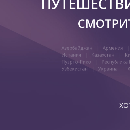
ПУТЕШЕСТВ
СМОТРИТ
Азербайджан
Армения
Испания
Казахстан
К
Пуэрто-Рико
Республика 
Узбекистан
Украина
ХО