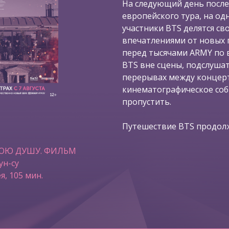
На следующий день после
европейского тура, на од
участники BTS делятся с
впечатлениями от новых 
перед тысячами ARMY по в
BTS вне сцены, подслушат
перерывах между концерт
кинематографическое со
пропустить.
Путешествие BTS продолж
ВОЮ ДУШУ. ФИЛЬМ
ун-су
я, 105 мин.