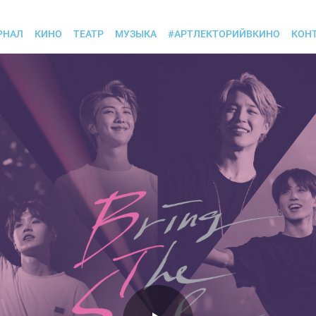
РНАЛ
КИНО
ТЕАТР
МУЗЫКА
#АРТЛЕКТОРИЙВКИНО
КОН