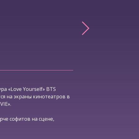
ра «Love Yourself» BTS
я на экраны кинотеатров в
VIE».
рче софитов на сцене,