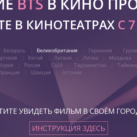
ИЕ
BTS
В КИНО ПР
Е В КИНОТЕАТРАХ
С 
Беларусь
Великобритания
Германия
Грузи
иргизия
Китай
Латвия
Литва
Молдова
Корея
Россия
США
Таджикистан
Тайван
Франция
Швеция
Эстония
ТИТЕ УВИДЕТЬ ФИЛЬМ В СВОЁМ ГОРО
ИНСТРУКЦИЯ ЗДЕСЬ