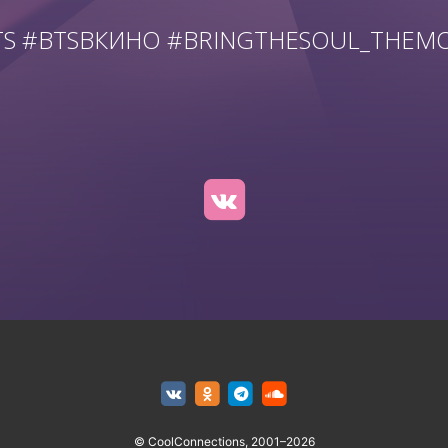
TS #BTSВКИНО #BRINGTHESOUL_THEMO
© CoolConnections, 2001–2026