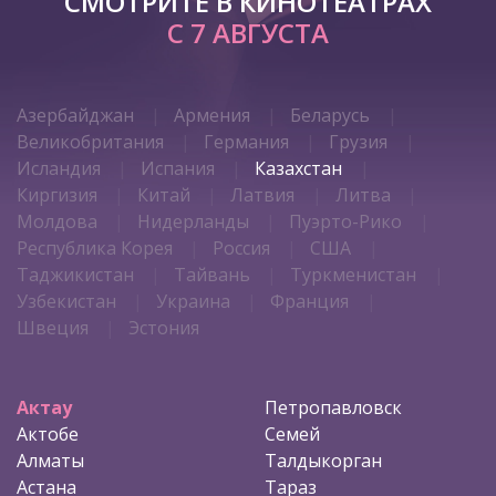
СМОТРИТЕ В КИНОТЕАТРАХ
С 7 АВГУСТА
Азербайджан
Армения
Беларусь
Великобритания
Германия
Грузия
Исландия
Испания
Казахстан
Киргизия
Китай
Латвия
Литва
Молдова
Нидерланды
Пуэрто-Рико
Республика Корея
Россия
США
Таджикистан
Тайвань
Туркменистан
Узбекистан
Украина
Франция
Швеция
Эстония
Актау
Петропавловск
Актобе
Семей
Алматы
Талдыкорган
Астана
Тараз