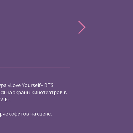
ра «Love Yourself» BTS
я на экраны кинотеатров в
VIE».
рче софитов на сцене,