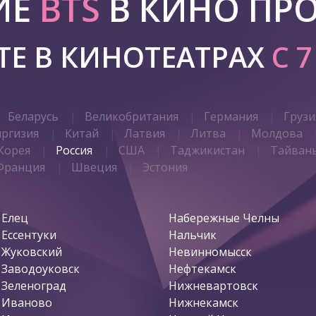
ИЕ
BTS
В КИНО ПР
Е В КИНОТЕАТРАХ
С 
Беларусь
Великобритания
Германия
Грузи
иргизия
Китай
Латвия
Литва
Молдова
Корея
Россия
США
Таджикистан
Тайван
Франция
Швеция
Эстония
Елец
Набережные Челны
Ессентуки
Нальчик
Жуковский
Невинномысск
Заводоуковск
Нефтекамск
Зеленоград
Нижневартовск
Иваново
Нижнекамск