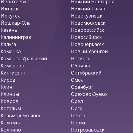
Ивантеевка
Нижний Новгород
Ижевск
Нижний Тагил
Иркутск
Новокузнецк
Йошкар-Ола
Новомосковск
Казань
Новороссийск
Калининград
Новосибирск
Калуга
Новочеркасск
Каменка
Новый Уренгой
Каменск-Уральский
Ногинск
Кемерово
Обнинск
Кингисепп
Октябрьский
Киров
Омск
Клин
Оренбург
Клинцы
Орехово-Зуево
Ковров
Орёл
Когалым
Орск
Козьмодемьянск
Пенза
Коломна
Пермь
Колпино
Петрозаводск