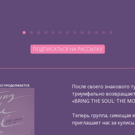
ПОДПИСАТЬСЯ НА РАССЫЛКУ
После своего знакового ту
триумфально возвращаетс
«BRING THE SOUL: THE MO
Теперь группа, сияющая я
приглашает нас за кулисы.