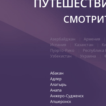
ПУТЕШЕСТВ
СМОТРИТ
Азербайджан
Армения
Испания
Казахстан
К
Пуэрто-Рико
Республика 
Узбекистан
Украина
Абакан
Адлер
Алатырь
Анапа
Анжеро-Судженск
Апшеронск