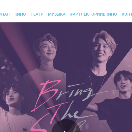
РНАЛ
КИНО
ТЕАТР
МУЗЫКА
#АРТЛЕКТОРИЙВКИНО
КОН