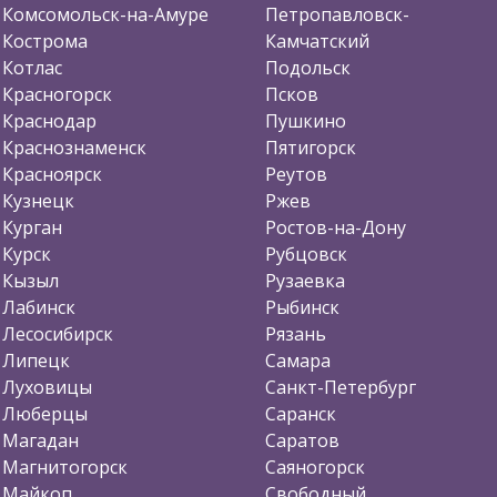
Комсомольск-на-Амуре
Петропавловск-
Кострома
Камчатский
Котлас
Подольск
Красногорск
Псков
Краснодар
Пушкино
Краснознаменск
Пятигорск
Красноярск
Реутов
Кузнецк
Ржев
Курган
Ростов-на-Дону
Курск
Рубцовск
Кызыл
Рузаевка
Лабинск
Рыбинск
Лесосибирск
Рязань
Липецк
Самара
Луховицы
Санкт-Петербург
Люберцы
Саранск
Магадан
Саратов
Магнитогорск
Саяногорск
Майкоп
Свободный