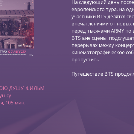
На следующий день после
европейского тура, на од
участники BTS делятся с
впечатлениями от новых 
перед тысячами ARMY по в
BTS вне сцены, подслушат
перерывах между концерт
кинематографическое со
пропустить.
Путешествие BTS продолж
ВОЮ ДУШУ. ФИЛЬМ
ун-су
я, 105 мин.