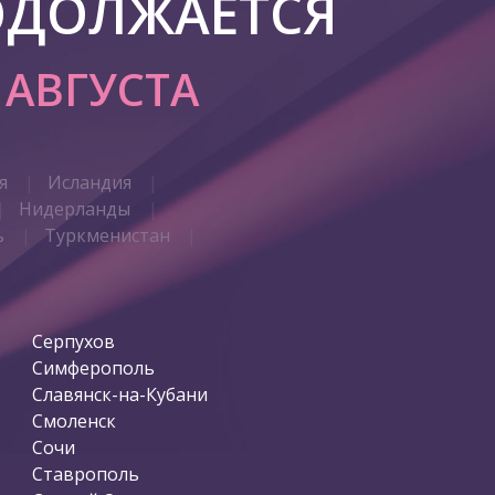
ОДОЛЖАЕТСЯ
7 АВГУСТА
я
Исландия
Нидерланды
ь
Туркменистан
Серпухов
Симферополь
Славянск-на-Кубани
Смоленск
Сочи
Ставрополь