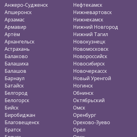
Анжеро-Судженск
Нефтекамск
Апшеронск
Нижневартовск
Арзамас
Нижнекамск
Армавир
Нижний Новгород
Артём
Нижний Тагил
Архангельск
Новокузнецк
Астрахань
Новомосковск
Балаково
Новороссийск
Балашиха
Новосибирск
Балашов
Новочеркасск
Барнаул
Новый Уренгой
Батайск
Ногинск
Белгород
Обнинск
Белогорск
Октябрьский
Бийск
Омск
Биробиджан
Оренбург
Благовещенск
Орехово-Зуево
Братск
Орёл
Брянск
Орск