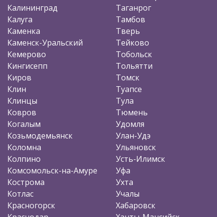
Калининград
Таганрог
Калуга
Тамбов
Каменка
Тверь
Каменск-Уральский
Тейково
Кемерово
Тобольск
Кингисепп
Тольятти
Киров
Томск
Клин
Туапсе
Клинцы
Тула
Ковров
Тюмень
Когалым
Удомля
Козьмодемьянск
Улан-Удэ
Коломна
Ульяновск
Колпино
Усть-Илимск
Комсомольск-на-Амуре
Уфа
Кострома
Ухта
Котлас
Учалы
Красногорск
Хабаровск
Краснодар
Ханты-Мансийск