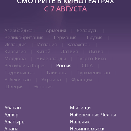
СМОТРИТЕ В КИНОТЕАТРАХ
С 7 АВГУСТА
Азербайджан
Армения
Беларусь
Великобритания
Германия
Грузия
Исландия
Испания
Казахстан
Киргизия
Китай
Латвия
Литва
Молдова
Нидерланды
Пуэрто-Рико
Республика Корея
Россия
США
Таджикистан
Тайвань
Туркменистан
Узбекистан
Украина
Франция
Швеция
Эстония
Абакан
Мытищи
Адлер
Набережные Челны
Алатырь
Нальчик
Анапа
Невинномысск