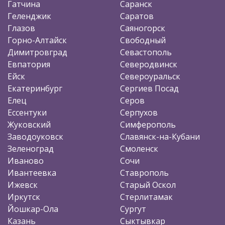
Гатчина
Саранск
Геленджик
Саратов
Глазов
Саяногорск
Горно-Алтайск
Свободный
Димитровград
Севастополь
Евпатория
Северодвинск
Ейск
Североуральск
Екатеринбург
Сергиев Посад
Елец
Серов
Ессентуки
Серпухов
Жуковский
Симферополь
Заводоуковск
Славянск-на-Кубани
Зеленоград
Смоленск
Иваново
Сочи
Ивантеевка
Ставрополь
Ижевск
Старый Оскол
Иркутск
Стерлитамак
Йошкар-Ола
Сургут
Казань
Сыктывкар